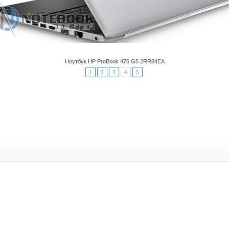
Ноутбук HP ProBook 470 G5 2RR84EA
1
2
3
4
5