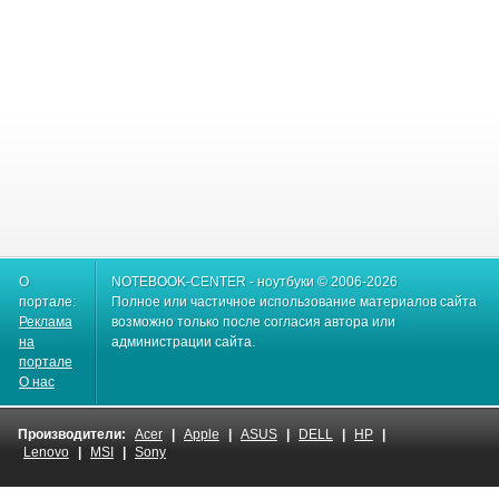
О
NOTEBOOK-CENTER - ноутбуки © 2006-2026
портале:
Полное или частичное использование материалов сайта
Реклама
возможно только после согласия автора или
на
администрации сайта.
портале
О нас
Производители:
Acer
|
Apple
|
ASUS
|
DELL
|
HP
|
Lenovo
|
MSI
|
Sony