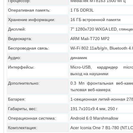
Процессор:
MediaTek MT8163 1500 МГц
Оперативная память:
1 ГБ DDR3L
Хранение информации:
16 ГБ встроенной памяти
Дисплей:
7" 1280х720 WXGA LED, глянц
Видеокарта:
ARM Mali-T720 MP2
Беспроводная связь:
Wi-Fi 802.11a/b/g/n, Bluetooth 4.
Аудио:
динамик
Интерфейсы:
Micro-USB, кардридер micr
выход на наушники
Дополнительно:
0.3 Мп фронтальная веб-кам
тыловая веб-камера
Батарея:
1-секционная литий-ионная 27
Габариты, вес:
191.7х101х9.4 мм, 250 г
Операционная система:
Android 6.0 Marshmallow
Комплектация:
Acer Iconia One 7 B1-780 (NT.L