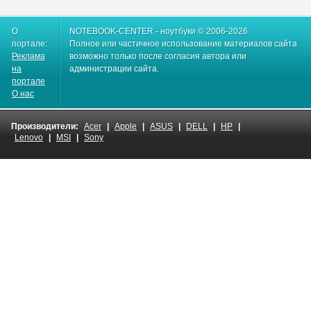
О
NOTEBOOK-CENTER - ноутбуки © 2006-2026
портале:
Полное или частичное использование материалов сайта
Реклама
возможно только после согласия автора или
на
администрации сайта.
портале
О нас
Производители:
Acer
|
Apple
|
ASUS
|
DELL
|
HP
|
Lenovo
|
MSI
|
Sony