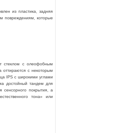
влен из пластика, задняя
ким повреждениям, которые
т стеклом с олеофобным
а оттираются с некоторым
ица IPS с широкими углами
ма достойный тандем для
я сенсорного покрытия, а
стественного тона» или