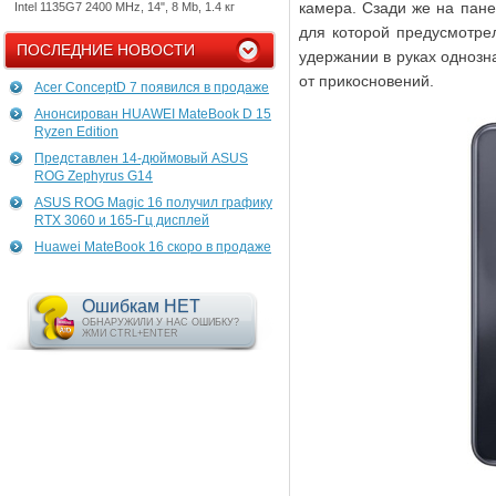
камера. Сзади же на пане
Intel 1135G7 2400 MHz, 14", 8 Mb, 1.4 кг
для которой предусмотрел
ПОСЛЕДНИЕ НОВОСТИ
удержании в руках однозн
от прикосновений.
Acer ConceptD 7 появился в продаже
Анонсирован HUAWEI MateBook D 15
Ryzen Edition
Представлен 14-дюймовый ASUS
ROG Zephyrus G14
ASUS ROG Magic 16 получил графику
RTX 3060 и 165-Гц дисплей
Huawei MateBook 16 скоро в продаже
Ошибкам НЕТ
ОБНАРУЖИЛИ У НАС ОШИБКУ?
ЖМИ CTRL+ENTER