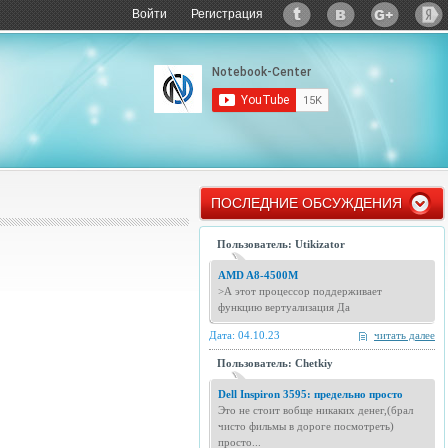
Войти
Регистрация
ПОСЛЕДНИЕ ОБСУЖДЕНИЯ
Пользователь: Utikizator
AMD A8-4500M
>А этот процессор поддерживает
функцию вертуализация Да
Дата: 04.10.23
читать далее
Пользователь: Chetkiy
Dell Inspiron 3595: предельно просто
Это не стоит вобще никаких денег,(брал
чисто фильмы в дороге посмотреть)
просто...