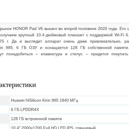
 рынок HONOR Pad V6 вышел во второй половине 2020 года. Его ц
олучаем крупный 10.4-дюймовый планшет с поддержкой Wi-Fi 6.
475 г. Да и выглядит аппарат очень даже привлекательно, р
irin 985, 6 ГБ ОЗУ и оснащается 128 ГБ собственной памяти
гут понадобиться – клавиатура и стилус – придется покупат
актеристики
Huawei HiSilicon Kirin 985 1840 МГц
6 ГБ LPDDR4X
128 ГБ встроенной памяти
10.4" 2000х1200 Full HD LED IPS, глянцевый