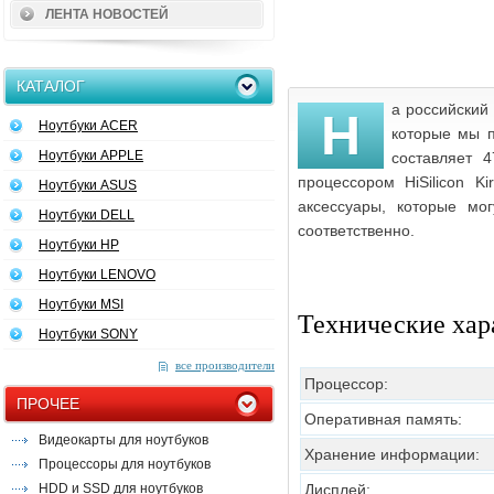
ЛЕНТА НОВОСТЕЙ
КАТАЛОГ
а российский
Н
Ноутбуки ACER
которые мы п
Ноутбуки APPLE
составляет 
процессором HiSilicon K
Ноутбуки ASUS
аксессуары, которые мо
Ноутбуки DELL
соответственно.
Ноутбуки HP
Ноутбуки LENOVO
Ноутбуки MSI
Технические хар
Ноутбуки SONY
все производители
Процессор:
ПРОЧЕЕ
Оперативная память:
Видеокарты для ноутбуков
Хранение информации:
Процессоры для ноутбуков
HDD и SSD для ноутбуков
Дисплей: