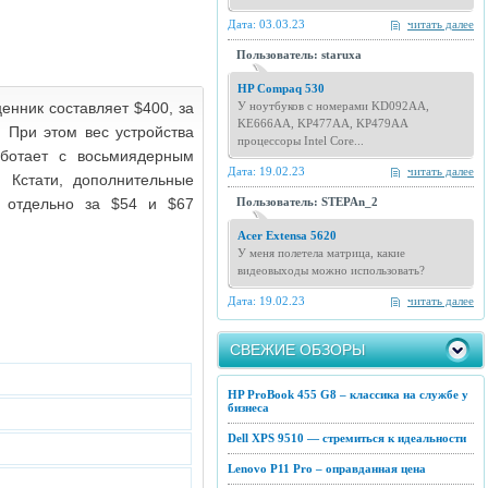
Дата: 03.03.23
читать далее
Пользователь: staruxa
HP Compaq 530
енник составляет $400, за
У ноутбуков с номерами KD092AA,
KE666AA, KP477AA, KP479AA
 При этом вес устройства
процессоры Intel Core...
аботает с восьмиядерным
Дата: 19.02.23
читать далее
. Кстати, дополнительные
ь отдельно за $54 и $67
Пользователь: STEPAn_2
Acer Extensa 5620
У меня полетела матрица, какие
видеовыходы можно использовать?
Дата: 19.02.23
читать далее
СВЕЖИЕ ОБЗОРЫ
HP ProBook 455 G8 – классика на службе у
бизнеса
Dell XPS 9510 — стремиться к идеальности
Lenovo P11 Pro – оправданная цена