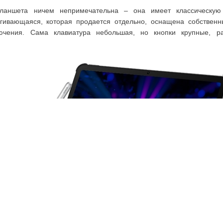
планшета ничем непримечательна – она имеет классическую
егивающаяся, которая продается отдельно, оснащена собстве
ючения. Сама клавиатура небольшая, но кнопки крупные, р