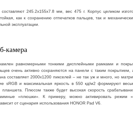
оставляют 245.2х155х7.8 мм, вес 475 г. Корпус целиком изгото
тойкая, как к сохранению отпечатков пальцев, так и механичес
льной эксплуатации.
еб-камера
брамлен равномерными тонкими дисплейными рамками и покры
льцев очень активно сохраняются на панели с таким покрытием, 
на составляет 2000х1200 пикселей – не так уж и много, но матр
тие sRGB и максимальная яркость в 550 кд/м2 формируют весь
 планшета. Плюсом также будет высокая скорость срабатывани
раммные «плюшки». К примеру, можно активировать режим «е
 зависит от сценария использования HONOR Pad V6.