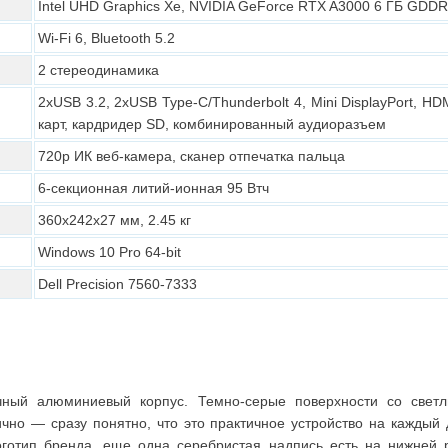
Intel UHD Graphics Xe, NVIDIA GeForce RTX A3000 6 ГБ GDD
Wi-Fi 6, Bluetooth 5.2
2 стереодинамика
2хUSB 3.2, 2хUSB Type-C/Thunderbolt 4, Mini DisplayPort, HD
карт, кардридер SD, комбинированный аудиоразъем
720p ИК веб-камера, сканер отпечатка пальца
6-секционная литий-ионная 95 Втч
360х242х27 мм, 2.45 кг
Windows 10 Pro 64-bit
Dell Precision 7560-7333
чный алюминиевый корпус. Темно-серые поверхности со свет
чно — сразу понятно, что это практичное устройство на каждый
готип бренда, еще одна серебристая надпись есть на нижней 