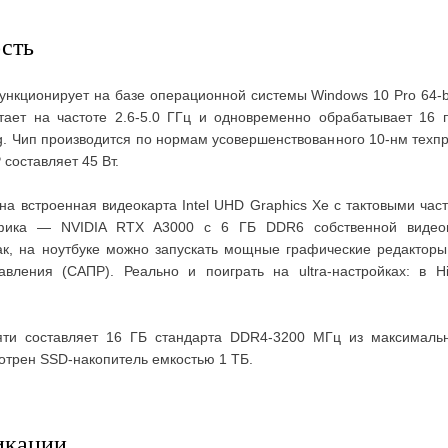
сть
функционирует на базе операционной системы Windows 10 Pro 64-bit
ает на частоте 2.6-5.0 ГГц и одновременно обрабатывает 16 
g. Чип производится по нормам усовершенствованного 10-нм техп
 составляет 45 Вт.
на встроенная видеокарта Intel UHD Graphics Xe с тактовыми час
афика — NVIDIA RTX A3000 с 6 ГБ DDR6 собственной видеоп
ак, на ноутбуке можно запускать мощные графические редакторы
авления (САПР). Реально и поиграть на ultra-настройках: в H
ти составляет 16 ГБ стандарта DDR4-3200 МГц из максималь
отрен SSD-накопитель емкостью 1 ТБ.
икации