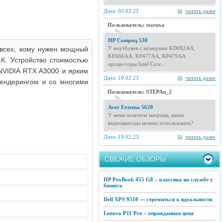
Дата: 03.03.23
читать далее
Пользователь: staruxa
HP Compaq 530
 всех, кому нужен мощный
У ноутбуков с номерами KD092AA,
KE666AA, KP477AA, KP479AA
4К. Устройство стоимостью
процессоры Intel Core...
 NVIDIA RTX A3000 и ярким
Дата: 19.02.23
читать далее
рендерингом и со многими
Пользователь: STEPAn_2
Acer Extensa 5620
У меня полетела матрица, какие
видеовыходы можно использовать?
Дата: 19.02.23
читать далее
СВЕЖИЕ ОБЗОРЫ
HP ProBook 455 G8 – классика на службе у
бизнеса
Dell XPS 9510 — стремиться к идеальности
Lenovo P11 Pro – оправданная цена