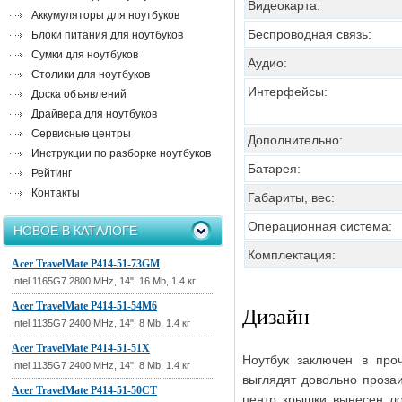
Видеокарта:
Аккумуляторы для ноутбуков
Беспроводная связь:
Блоки питания для ноутбуков
Сумки для ноутбуков
Аудио:
Столики для ноутбуков
Интерфейсы:
Доска объявлений
Драйвера для ноутбуков
Сервисные центры
Дополнительно:
Инструкции по разборке ноутбуков
Батарея:
Рейтинг
Контакты
Габариты, вес:
Операционная система:
НОВОЕ В КАТАЛОГЕ
Комплектация:
Acer TravelMate P414-51-73GM
Intel 1165G7 2800 MHz, 14", 16 Mb, 1.4 кг
Acer TravelMate P414-51-54M6
Дизайн
Intel 1135G7 2400 MHz, 14", 8 Mb, 1.4 кг
Acer TravelMate P414-51-51X
Ноутбук заключен в про
Intel 1135G7 2400 MHz, 14", 8 Mb, 1.4 кг
выглядят довольно прозаи
Acer TravelMate P414-51-50CT
центр крышки вынесен ло