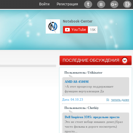
Войти
Регистрация
ПОСЛЕДНИЕ ОБСУЖДЕНИЯ
Пользователь: Utikizator
AMD A8-4500M
>А этот процессор поддерживает
функцию вертуализация Да
Дата: 04.10.23
читать далее
Пользователь: Chetkiy
Dell Inspiron 3595: предельно просто
Это не стоит вобще никаких денег,(брал
чисто фильмы в дороге посмотреть)
просто...