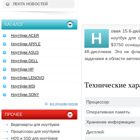
ЛЕНТА НОВОСТЕЙ
КАТАЛОГ
овая 15.6-дю
Н
Ноутбуки ACER
ноутбук для 
Ноутбуки APPLE
$3750 оснаща
4К-дисплеем. Это не фла
Ноутбуки ASUS
задачами в области автом
Ноутбуки DELL
Ноутбуки HP
Ноутбуки LENOVO
Технические хар
Ноутбуки MSI
Ноутбуки SONY
Процессор:
все производители
Оперативная память:
ПРОЧЕЕ
Хранение информации:
Видеокарты для ноутбуков
Процессоры для ноутбуков
Дисплей:
HDD и SSD для ноутбуков