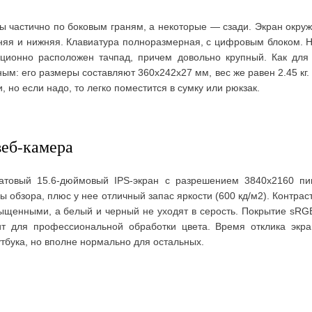
 частично по боковым граням, а некоторые — сзади. Экран окруж
няя и нижняя. Клавиатура полноразмерная, с цифровым блоком. Н
иционно расположен тачпад, причем довольно крупный. Как для 
м: его размеры составляют 360х242х27 мм, вес же равен 2.45 кг.
, но если надо, то легко поместится в сумку или рюкзак.
веб-камера
атовый 15.6-дюймовый IPS-экран с разрешением 3840х2160 пи
 обзора, плюс у нее отличный запас яркости (600 кд/м2). Контрас
сыщенными, а белый и черный не уходят в серость. Покрытие sR
т для профессиональной обработки цвета. Время отклика экра
утбука, но вполне нормально для остальных.