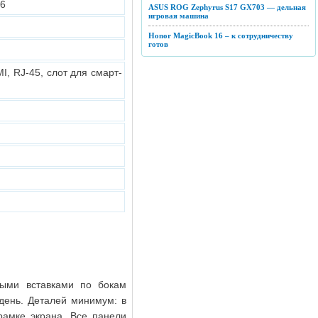
R6
ASUS ROG Zephyrus S17 GX703 — дельная
игровая машина
Honor MagicBook 16 – к сотрудничеству
готов
MI, RJ-45, слот для смарт-
лыми вставками по бокам
 день. Деталей минимум: в
рамке экрана. Все панели