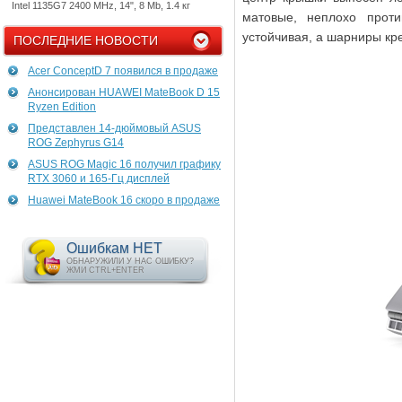
Intel 1135G7 2400 MHz, 14", 8 Mb, 1.4 кг
матовые, неплохо проти
устойчивая, а шарниры кр
ПОСЛЕДНИЕ НОВОСТИ
Acer ConceptD 7 появился в продаже
Анонсирован HUAWEI MateBook D 15
Ryzen Edition
Представлен 14-дюймовый ASUS
ROG Zephyrus G14
ASUS ROG Magic 16 получил графику
RTX 3060 и 165-Гц дисплей
Huawei MateBook 16 скоро в продаже
Ошибкам НЕТ
ОБНАРУЖИЛИ У НАС ОШИБКУ?
ЖМИ CTRL+ENTER