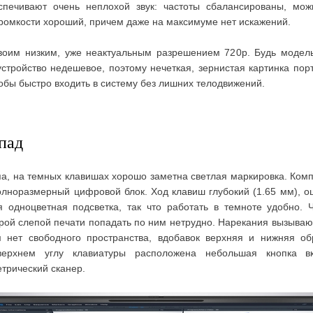
спечивают очень неплохой звук: частоты сбалансированы, мож
 громкости хороший, причем даже на максимуме нет искажений.
воим низким, уже неактуальным разрешением 720p. Будь модел
устройство недешевое, поэтому нечеткая, зернистая картинка порт
обы быстро входить в систему без лишних телодвижений.
пад
па, на темных клавишах хорошо заметна светлая маркировка. Комп
олноразмерный цифровой блок. Ход клавиш глубокий (1.65 мм), 
ая одноцветная подсветка, так что работать в темноте удобно.
рой слепой печати попадать по ним нетрудно. Нарекания вызывают
нет свободного пространства, вдобавок верхняя и нижняя об
ерхнем углу клавиатуры расположена небольшая кнопка вк
трический сканер.