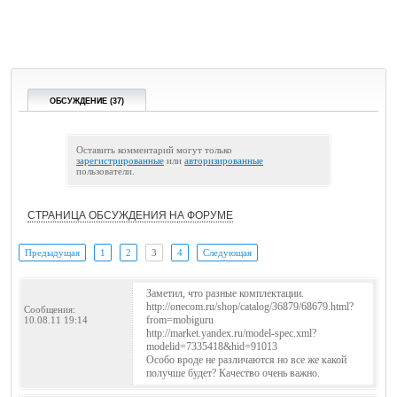
ОБСУЖДЕНИЕ (37)
Оставить комментарий могут только
зарегистрированные
или
авторизированные
пользователи.
СТРАНИЦА ОБСУЖДЕНИЯ НА ФОРУМЕ
Предыдущая
1
2
3
4
Следующая
Заметил, что разные комплектации.
http://onecom.ru/shop/catalog/36879/68679.html?
Сообщения:
from=mobiguru
10.08.11 19:14
http://market.yandex.ru/model-spec.xml?
modelid=7335418&hid=91013
Особо вроде не различаются но все же какой
получше будет? Качество очень важно.