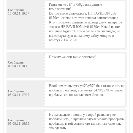
Разве он не с i7 и 750gb или разные
комплектации?
Сообщения:
Вот до этого склонялся к HP PAVILION dv6-
10.08.11 19:07
6179er , сейчас вот этот аппарат заинтересовал.
Кто что может сказать по поводу двух аппаратов
этого и HP PAVILION dv6-6179er. Какой из них
получше будет? У этого разве что гиг видео, но
видеокарта судя по вашему сайту мощнее и
блютуз 2.1 а не 3.0.
Почему же они такие дешевые?
Сообщения:
06.08.11 18:40
Вообщем то выпуск у470/у570 был отложен из за
проблем с чипами, все ноуты у470/у570 не имеют
Сообщения:
проблем, это по заявлениям Леново.
05.08.11 17:07
Ну на сколько я понял у второй ревизии уже
проблем нету, в крайнем случае можно проверить
Сообщения:
проблему, в той ссылке что ты дал написано как
05.08.11 16:53
это сделать.