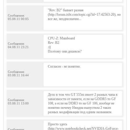
"Rev: B2" бывает разная
(http://forum.ixbt.com/topic.cgi?id=17:42563-20), но
Сообщения:
все же, неоднозначно...
05.08.11 00:05
CPU-Z: Mainboard
Rev: B2
Сообщения:
:((
04.08.11 23:21
Поэтому они дешевле?
Согласен - не понятно.
Сообщения:
03.08.11 16:44
Дело в том что GT 555m имеет 2 разных чипа в
зависимости от памяти, если на GDDR5 то GF
Сообщения:
108, а если на DDR3 то на GF 106, вообще не
03.08.11 13:00
понятно почему Нвидиа выпустила 2 таких
разных модификации под одним названием.
Просто здесь
(http://www.notebookcheck.net/NVIDIA-GeForce-
Сообщения: