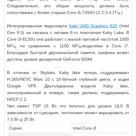
Следовательно, его общая мощность должна быть
сопоставима с более старым Core i5-7260U (2.2-3.4 ГГц.)
Интегрированная видеокарта
Intel UHD Graphics 620
(Intel
Gen 9.5) не связана с чипами 8-го поколения Kaby Lake. В
Core i3-8130U она работает с малой тактовой частотой 1000
МГц, по сравнению с 1100 МГц-моделями в Core i7.
Благодаря быстрой двухканальной памяти, графика может
достичь уровня дискретной GeForce 920M.
В отличие от Skylake, Kaby lake теперь поддерживает
H.265/HEVC Main 10 с 10-битной глубиной цвета, и кодек
Google VP9. Двухъядерные модели Kaby lake,
анонсированный в январе, также должны поддерживать
HDCP 2.2.
Чип имеет TDP 15 Вт, что типично для уровня ULV. В
зависимости от сценария, теплопакет может варьировать от
7.5 Вт д 25 Вт.
Серия:
Intel Core i3