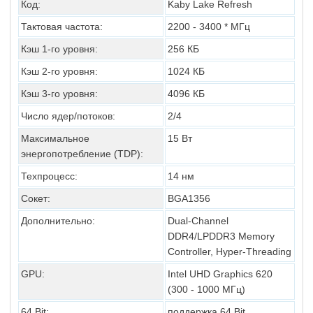
Код:
Kaby Lake
Refresh
Тактовая частота:
2200 - 3400 * МГц
Кэш 1-го уровня:
256 КБ
Кэш 2-го уровня:
1024 КБ
Кэш 3-го уровня:
4096 КБ
Число ядер/потоков:
2/4
Максимальное
15 Вт
энергопотребление (TDP):
Техпроцесс:
14 нм
Сокет:
BGA1356
Дополнительно:
Dual-Channel
DDR4/LPDDR3 Memory
Controller, Hyper-Threading
GPU:
Intel UHD Graphics 620
(300 - 1000 МГц)
64 Bit:
поддержка 64 Bit