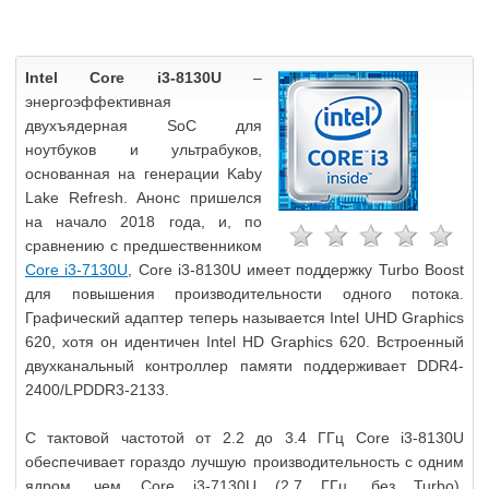
Intel Core i3-8130U
–
энергоэффективная
двухъядерная SoC для
ноутбуков и ультрабуков,
основанная на генерации Kaby
Lake Refresh. Анонс пришелся
на начало 2018 года, и, по
сравнению с предшественником
Core i3-7130U
, Core i3-8130U имеет поддержку Turbo Boost
для повышения производительности одного потока.
Графический адаптер теперь называется Intel UHD Graphics
620, хотя он идентичен Intel HD Graphics 620. Встроенный
двухканальный контроллер памяти поддерживает DDR4-
2400/LPDDR3-2133.
С тактовой частотой от 2.2 до 3.4 ГГц Core i3-8130U
обеспечивает гораздо лучшую производительность с одним
ядром, чем Core i3-7130U (2.7 ГГц, без Turbo).