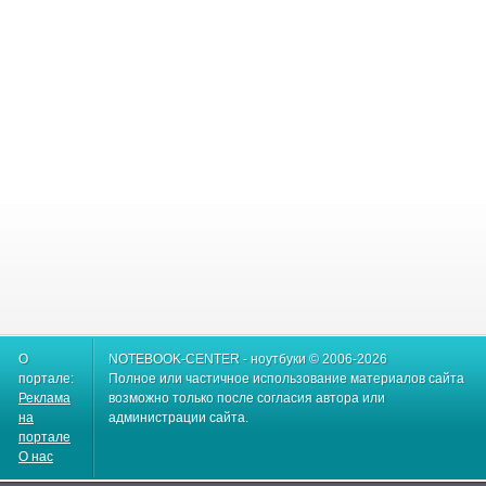
О
NOTEBOOK-CENTER - ноутбуки © 2006-2026
портале:
Полное или частичное использование материалов сайта
Реклама
возможно только после согласия автора или
на
администрации сайта.
портале
О нас