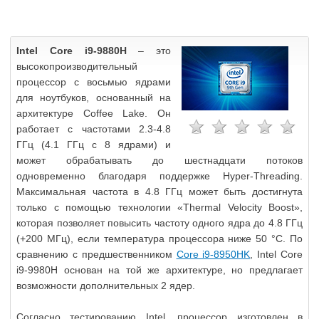
Intel Core i9-9880H
– это
высокопроизводительный
процессор с восьмью ядрами
для ноутбуков, основанный на
архитектуре Coffee Lake. Он
работает с частотами 2.3-4.8
ГГц (4.1 ГГц с 8 ядрами) и
может обрабатывать до шестнадцати потоков
одновременно благодаря поддержке Hyper-Threading.
Максимальная частота в 4.8 ГГц может быть достигнута
только с помощью технологии «Thermal Velocity Boost»,
которая позволяет повысить частоту одного ядра до 4.8 ГГц
(+200 МГц), если температура процессора ниже 50 °C. По
сравнению с предшественником
Core i9-8950HK
, Intel Core
i9-9980H основан на той же архитектуре, но предлагает
возможности дополнительных 2 ядер.
Согласно тестированию Intel, процессор изготовлен в