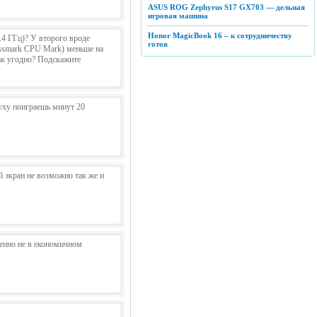
ASUS ROG Zephyrus S17 GX703 — дельная
игровая машина
Honor MagicBook 16 – к сотрудничеству
.4 ГГц)? У второго вроде
готов
Passmark CPU Mark) меньше на
как угодно? Подскажите
руху поиграешь минут 20
ый экран не возможно так же и
бенно не в економичном