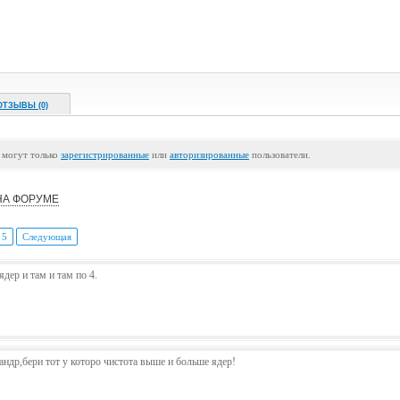
ОТЗЫВЫ (0)
 могут только
зарегистрированные
или
авторизированные
пользователи.
НА ФОРУМЕ
5
Следующая
 ядер и там и там по 4.
андр,бери тот у которо чистота выше и больше ядер!