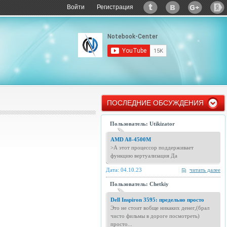
Войти
Регистрация
ПОСЛЕДНИЕ ОБСУЖДЕНИЯ
Пользователь: Utikizator
AMD A8-4500M
>А этот процессор поддерживает
функцию вертуализация Да
Дата: 04.10.23
читать далее
Пользователь: Chetkiy
Dell Inspiron 3595: предельно просто
Это не стоит вобще никаких денег,(брал
чисто фильмы в дороге посмотреть)
просто...