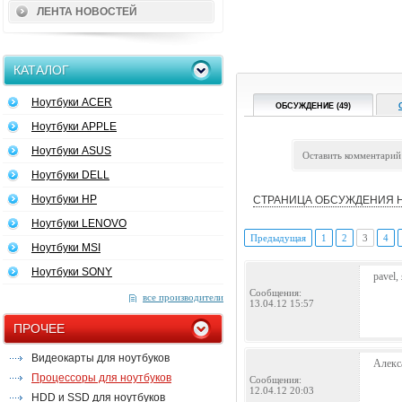
ЛЕНТА НОВОСТЕЙ
КАТАЛОГ
Ноутбуки ACER
ОБСУЖДЕНИЕ (49)
Ноутбуки APPLE
Ноутбуки ASUS
Оставить комментарий
Ноутбуки DELL
Ноутбуки HP
СТРАНИЦА ОБСУЖДЕНИЯ 
Ноутбуки LENOVO
Предыдущая
1
2
3
4
Ноутбуки MSI
Ноутбуки SONY
pavel,
Сообщения:
все производители
13.04.12 15:57
ПРОЧЕЕ
Видеокарты для ноутбуков
Алекс
Процессоры для ноутбуков
Сообщения:
12.04.12 20:03
HDD и SSD для ноутбуков