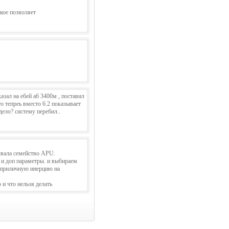
акое позволяет
азал на ебей а6 3400м , поставил
то тепреь вместо 6.2 показывает
дело? систему перебил..
дывала семейство APU.
 и доп параметры. и выбираем
т приличную инерцию на
 и что нельзя делать