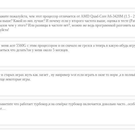
ажите пожалуйста, чем этот процессор отличается от AMD Quad-Core A6-3420M (1.5 - 2
та выше? Какой из них лучше? И почему если у второго частота выше, оценка в тесте (
балов чем у этого? Или разницы в частоте нет?, можно же ведь программкой разгонять 
уйста!
 меня acer 5560G с этим процессором и он сначало не грелся а теперь в какую-ибудь иг
еться.что делать?он у меня около 5 месяцев.
 в старых играх жуть как лагает , ну например wot если играть в окне то норм ,а в полн
 еще некоторые игры.
заметите что работает турбокор,и на семёрке турбокор включается довольно часто...осо
....