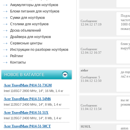
Аккумуляторы для ноутбуков
Блоки питания для ноутбуков
Подск
Сумки для ноутбуков
часто
Сообщения:
Столики для ноутбуков
1000 
12.04.12 17:19
пожал
Доска объявлений
Драйвера для ноутбуков
Сервисные центры
блин у
выруба
Сообщения:
Инструкции по разборке ноутбуков
12.04.12 16:37
Рейтинг
Контакты
aidar
да еще
НОВОЕ В КАТАЛОГЕ
ла2 и
Сообщения: 5
11.04.12 12:50
Acer TravelMate P414-51-73GM
Intel 1165G7 2800 MHz, 14", 16 Mb, 1.4 кг
Acer TravelMate P414-51-54M6
вы не 
режиме
Intel 1135G7 2400 MHz, 14", 8 Mb, 1.4 кг
Сообщения:
11.04.12 11:54
Acer TravelMate P414-51-51X
Intel 1135G7 2400 MHz, 14", 8 Mb, 1.4 кг
Acer TravelMate P414-51-50CT
SUSUL
anton