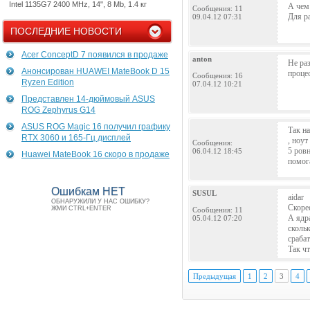
Intel 1135G7 2400 MHz, 14", 8 Mb, 1.4 кг
А чем
Сообщения: 11
Для р
09.04.12 07:31
ПОСЛЕДНИЕ НОВОСТИ
Acer ConceptD 7 появился в продаже
anton
Не раз
Анонсирован HUAWEI MateBook D 15
процес
Сообщения: 16
Ryzen Edition
07.04.12 10:21
Представлен 14-дюймовый ASUS
ROG Zephyrus G14
ASUS ROG Magic 16 получил графику
Так на
RTX 3060 и 165-Гц дисплей
, ноут
Сообщения:
5 ровн
06.04.12 18:45
Huawei MateBook 16 скоро в продаже
помог
Ошибкам НЕТ
SUSUL
aidar
ОБНАРУЖИЛИ У НАС ОШИБКУ?
Скоре
ЖМИ CTRL+ENTER
Сообщения: 11
А ядр
05.04.12 07:20
сколь
сраба
Так чт
Предыдущая
1
2
3
4