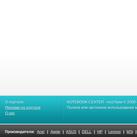
О портале:
NOTEBOOK-CENTER - ноутбуки © 2006
Реклама на портале
Полное или частичное использование м
О нас
Производители:
Acer
|
Apple
|
ASUS
|
DELL
|
HP
|
Lenovo
|
MSI