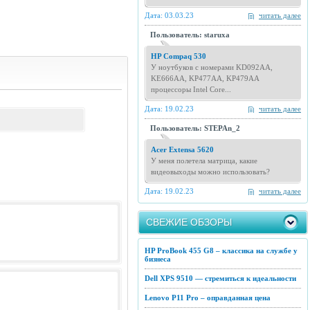
Дата: 03.03.23
читать далее
Пользователь: staruxa
HP Compaq 530
У ноутбуков с номерами KD092AA,
KE666AA, KP477AA, KP479AA
процессоры Intel Core...
Дата: 19.02.23
читать далее
Пользователь: STEPAn_2
Acer Extensa 5620
У меня полетела матрица, какие
видеовыходы можно использовать?
Дата: 19.02.23
читать далее
СВЕЖИЕ ОБЗОРЫ
HP ProBook 455 G8 – классика на службе у
бизнеса
Dell XPS 9510 — стремиться к идеальности
Lenovo P11 Pro – оправданная цена