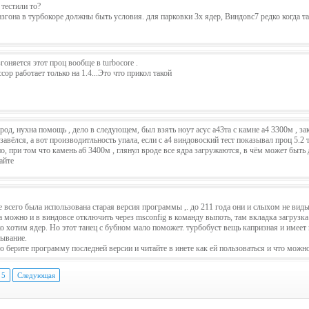
 тестили то?
азгона в турбокоре должны быть условия. для парковки 3х ядер, Виндовс7 редко когда т
гоняется этот проц вообще в turbocore .
сор работает только на 1.4...Это что прикол такой
род, нухна помощь , дело в следующем, был взять ноут асус а43та с камне а4 3300м , зак
 завёлся, а вот производитльность упала, если с а4 виндовоский тест показывал проц 5.2 
о, при том что камень а6 3400м , глянул вроде все ядра загружаются, в чём может быть 
айте
е всего была использована старая версия программы ,. до 211 года они и слыхом не ви
а можно и в виндовсе отключить через msconfig в команду выпоть, там вкладка загрузка
ко хотим ядер. Но этот танец с бубном мало поможет. турбобуст вещь капризная и имее
тывание.
о берите программу последней версии и читайте в инете как ей пользоваться и что можно
5
Следующая