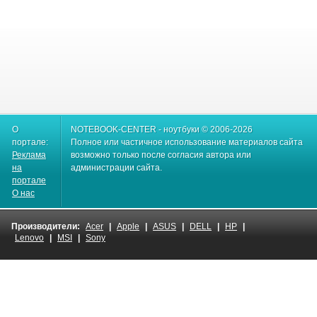
О
NOTEBOOK-CENTER - ноутбуки © 2006-2026
портале:
Полное или частичное использование материалов сайта
Реклама
возможно только после согласия автора или
на
администрации сайта.
портале
О нас
Производители:
Acer
|
Apple
|
ASUS
|
DELL
|
HP
|
Lenovo
|
MSI
|
Sony