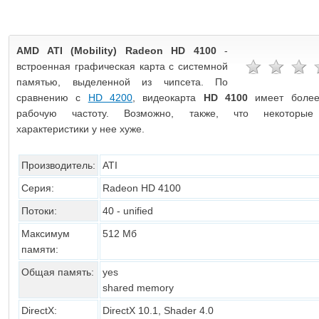
AMD ATI (Mobility) Radeon HD 4100
-
встроенная графическая карта c системной
памятью, выделенной из чипсета. По
сравнению с
HD 4200
, видеокарта
HD 4100
имеет более
рабочую частоту. Возможно, также, что некоторые
характеристики у нее хуже.
Производитель:
ATI
Серия:
Radeon HD 4100
Потоки:
40 - unified
Максимум
512 Мб
памяти:
Общая память:
yes
shared memory
DirectX:
DirectX 10.1, Shader 4.0