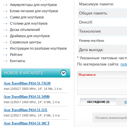
Максимум памяти:
Аккумуляторы для ноутбуков
Блоки питания для ноутбуков
Общая память:
Сумки для ноутбуков
DirectX:
Столики для ноутбуков
Доска объявлений
Технология:
Драйвера для ноутбуков
Размер ноутбука:
Сервисные центры
Инструкции по разборке ноутбуков
Дата выхода:
Рейтинг
* Указанные тактовые час
Контакты
По материалам сайта:
not
НОВОЕ В КАТАЛОГЕ
Поделиться
Acer TravelMate P414-51-73GM
Intel 1165G7 2800 MHz, 14", 16 Mb, 1.4 кг
Acer TravelMate P414-51-54M6
Intel 1135G7 2400 MHz, 14", 8 Mb, 1.4 кг
ОБСУЖДЕНИЕ (0)
О
Acer TravelMate P414-51-51X
Intel 1135G7 2400 MHz, 14", 8 Mb, 1.4 кг
Оставить комментарий
Acer TravelMate P414-51-50CT