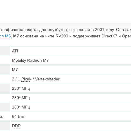
 графическая карта для ноутбуков, вышедшая в 2001 году. Она з
eon M6
.
M7
основана на чипе RV200 и поддерживает DirectX7 и Open
ATI
Mobility Radeon M7
M7
2 / 1
Pixel
- / Vertexshader
230* МГц
230* МГц
183* МГц
и:
64 Бит
DDR