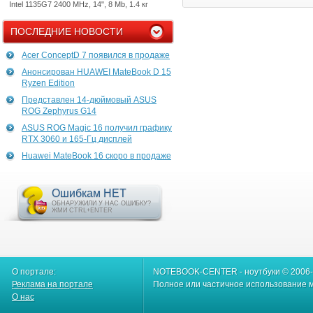
Intel 1135G7 2400 MHz, 14", 8 Mb, 1.4 кг
ПОСЛЕДНИЕ НОВОСТИ
Acer ConceptD 7 появился в продаже
Анонсирован HUAWEI MateBook D 15
Ryzen Edition
Представлен 14-дюймовый ASUS
ROG Zephyrus G14
ASUS ROG Magic 16 получил графику
RTX 3060 и 165-Гц дисплей
Huawei MateBook 16 скоро в продаже
Ошибкам НЕТ
ОБНАРУЖИЛИ У НАС ОШИБКУ?
ЖМИ CTRL+ENTER
О портале:
NOTEBOOK-CENTER - ноутбуки © 2006
Реклама на портале
Полное или частичное использование м
О нас