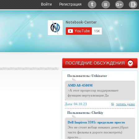
Войти
Регистрация
ПОСЛЕДНИЕ ОБСУЖДЕНИЯ
Пользователь: Utikizator
AMD A8-4500M
>А этот процессор поддерживает
функцию вертуализация Да
Дата: 04.10.23
читать далее
Пользователь: Chetkiy
Dell Inspiron 3595: предельно просто
Это не стоит вобще никаких денег,(брал
чисто фильмы в дороге посмотреть)
просто...