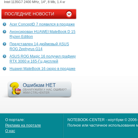
Intel 1135G7 2400 MHz, 14", 8 Mb, 1.4 кг
ПОСЛЕДНИЕ НОВОСТИ
Acer ConceptD 7 появился в продаже
Анонсирован HUAWEI MateBook D 15
Ryzen Edition
Представлен 14-дюймовый ASUS
ROG Zephyrus G14
ASUS ROG Magic 16 получил графику
RTX 3060 и 165-Гц дисплей
Huawei MateBook 16 скоро в продаже
Ошибкам НЕТ
ОБНАРУЖИЛИ У НАС ОШИБКУ?
ЖМИ CTRL+ENTER
О портале:
NOTEBOOK-CENTER - ноутбуки © 2006
Реклама на портале
Полное или частичное использование м
О нас