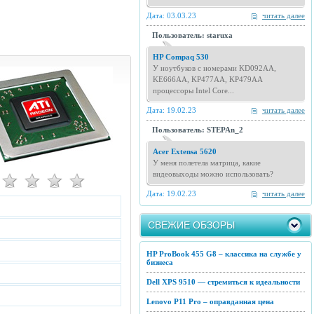
Дата: 03.03.23
читать далее
Пользователь: staruxa
HP Compaq 530
У ноутбуков с номерами KD092AA,
KE666AA, KP477AA, KP479AA
процессоры Intel Core...
Дата: 19.02.23
читать далее
Пользователь: STEPAn_2
Acer Extensa 5620
У меня полетела матрица, какие
видеовыходы можно использовать?
Дата: 19.02.23
читать далее
СВЕЖИЕ ОБЗОРЫ
HP ProBook 455 G8 – классика на службе у
бизнеса
Dell XPS 9510 — стремиться к идеальности
Lenovo P11 Pro – оправданная цена