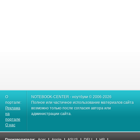
О
NOTEBOOK-CENTER - ноутбуки © 2006-2026
портале:
Полное или частичное использование материалов сайта
Реклама
возможно только после согласия автора или
на
администрации сайта.
портале
О нас
Производители:
Acer
|
Apple
|
ASUS
|
DELL
|
HP
|