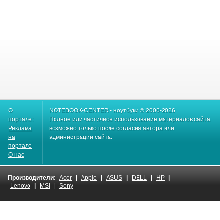
О
NOTEBOOK-CENTER - ноутбуки © 2006-2026
портале:
Полное или частичное использование материалов сайта
Реклама
возможно только после согласия автора или
на
администрации сайта.
портале
О нас
Производители:
Acer
|
Apple
|
ASUS
|
DELL
|
HP
|
Lenovo
|
MSI
|
Sony