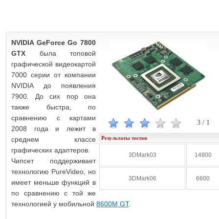
NVIDIA GeForce Go 7800
GTX
была топовой
графической видеокартой
7000 серии от компании
NVIDIA до появления
7900. До сих пор она
также быстра, по
сравнению с картами
3
/
1
2008 года и лежит в
Результаты тестов
среднем классе
графических адаптеров.
3DMark03
14800
Чипсет поддерживает
технологию PureVideo, но
3DMark06
6600
имеет меньше функций в
по сравнению с той же
технологией у мобильной
8600M GT
.