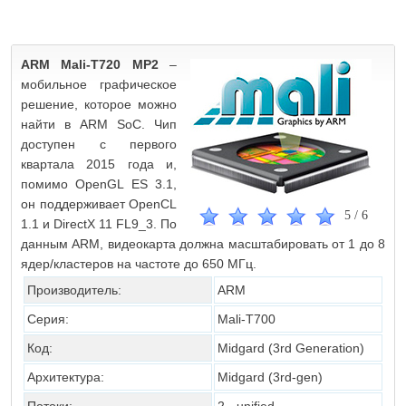
ARM Mali-T720 MP2
–
мобильное графическое
решение, которое можно
найти в ARM SoC. Чип
доступен с первого
квартала 2015 года и,
помимо OpenGL ES 3.1,
он поддерживает OpenCL
5
/
6
1.1 и DirectX 11 FL9_3. По
данным ARM, видеокарта должна масштабировать от 1 до 8
ядер/кластеров на частоте до 650 МГц.
Производитель:
ARM
Серия:
Mali-T700
Код:
Midgard (3rd Generation)
Архитектура:
Midgard (3rd-gen)