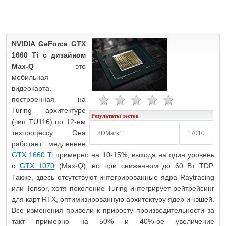
NVIDIA GeForce GTX
1660 Ti с дизайном
Max-Q
– это
мобильная
видеокарта,
построенная на
Turing архитектуре
Результаты тестов
(чип TU116) по 12-нм
техпроцессу. Она
3DMark11
17010
работает медленнее
GTX 1660 Ti
примерно на 10-15%, выходя на один уровень
с
GTX 1070
(Max-Q), но при сниженном до 60 Вт TDP.
Также, здесь отсутствуют интегрированные ядра Raytracing
или Tensor, хотя поколение Turing интегрирует рейтрейсинг
для карт RTX, оптимизированную архитектуру ядер и кэшей.
Все изменения привели к приросту производительности за
такт примерно на 50% и 40%-ое увеличение