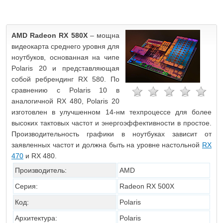
AMD Radeon RX 580X
– мощна
видеокарта среднего уровня для
ноутбуков, основанная на чипе
Polaris 20 и представляющая
собой ребрендинг RX 580. По
сравнению с Polaris 10 в
аналогичной RX 480, Polaris 20
изготовлен в улучшенном 14-нм техпроцессе для более
высоких тактовых частот и энергоэффективности в простое.
Производительность графики в ноутбуках зависит от
заявленных частот и должна быть на уровне настольной
RX
470
и RX 480.
Производитель:
AMD
Серия:
Radeon RX 500X
Код:
Polaris
Архитектура:
Polaris