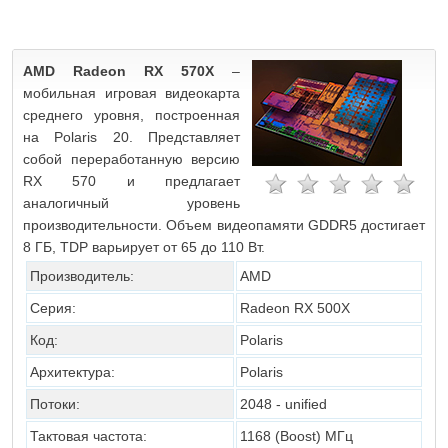
AMD Radeon RX 570X
–
мобильная игровая видеокарта
среднего уровня, построенная
на Polaris 20. Представляет
собой переработанную версию
RX 570 и предлагает
аналогичный уровень
производительности. Объем видеопамяти GDDR5 достигает
8 ГБ, TDP варьирует от 65 до 110 Вт.
Производитель:
AMD
Серия:
Radeon RX 500X
Код:
Polaris
Архитектура:
Polaris
Потоки:
2048 - unified
Тактовая частота:
1168 (Boost)
МГц