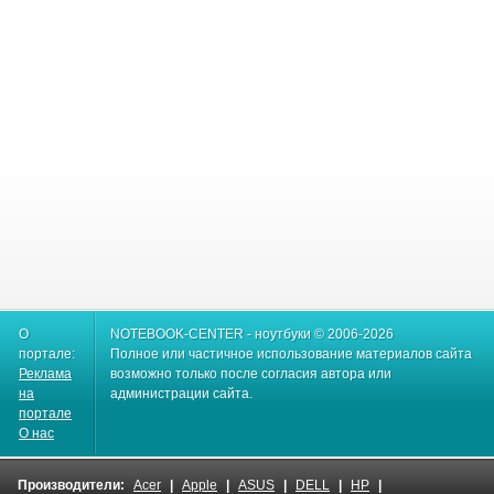
О
NOTEBOOK-CENTER - ноутбуки © 2006-2026
портале:
Полное или частичное использование материалов сайта
Реклама
возможно только после согласия автора или
на
администрации сайта.
портале
О нас
Производители:
Acer
|
Apple
|
ASUS
|
DELL
|
HP
|