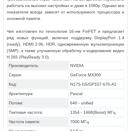
работать на высоких настройках и даже в 1080p. Однако все
показатели всегда зависят от используемого процессора и
основной памяти.
Чип изготовлен по технологии 16-нм FinFET и предлагает
ряд новых функций, включая поддержку DisplayPort 1.4
(ready), HDMI 2.0b, HDR, одновременную мультиепроекции
(SMP), а также улучшенную обработку и кодирование видео
H.265 (PlayReady 3.0).
Производитель:
NVIDIA
Серия:
GeForce MX300
Код:
N17S-G5/GP107-670-A1
Архитектура:
Pascal
Потоки:
640 - unified
Тактовая частота:
1354 - 1468
(Boost)
МГц
Частота памяти:
7000 МГц