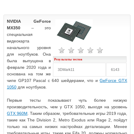
NVIDIA GeForce
MX350
– это
специальная
видеокарта
начального уровня
для ноутбуков. Она
Результаты тестов
была выпущена в
феврале 2020 года и
3DMark11
6143
основана на том же
чипе GP107 Pascal с 640 шейдерами, что и
GeForce GTX
1050
для ноутбуков.
Первые тесты показывают чуть более низкую
производительность, чем у GTX 1050, выходя на уровень
GTX 960M
. Таким образом, требовательные игры 2019 года,
такие как The Division 2, Metro Exodus или Rage 2, пойдут
только на самых низких настройках детализации. Менее
требовательные игры, такие как Fifa 20, должны нормально