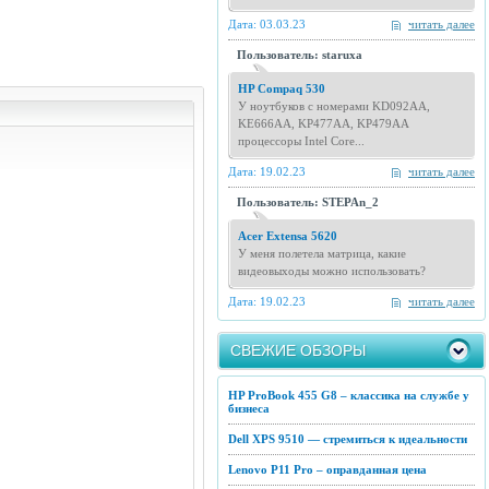
Дата: 03.03.23
читать далее
Пользователь: staruxa
HP Compaq 530
У ноутбуков с номерами KD092AA,
KE666AA, KP477AA, KP479AA
процессоры Intel Core...
Дата: 19.02.23
читать далее
Пользователь: STEPAn_2
Acer Extensa 5620
У меня полетела матрица, какие
видеовыходы можно использовать?
Дата: 19.02.23
читать далее
СВЕЖИЕ ОБЗОРЫ
HP ProBook 455 G8 – классика на службе у
бизнеса
Dell XPS 9510 — стремиться к идеальности
Lenovo P11 Pro – оправданная цена