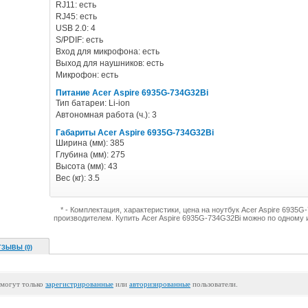
RJ11: есть
RJ45: есть
USB 2.0: 4
S/PDIF: есть
Вход для микрофона: есть
Выход для наушников: есть
Микрофон: есть
Питание Acer Aspire 6935G-734G32Bi
Тип батареи: Li-ion
Автономная работа (ч.): 3
Габариты Acer Aspire 6935G-734G32Bi
Ширина (мм): 385
Глубина (мм): 275
Высота (мм): 43
Вес (кг): 3.5
* - Комплектация, характеристики, цена на ноутбук Acer Aspire 6935
производителем. Купить Acer Aspire 6935G-734G32Bi можно по одному 
ТЗЫВЫ (0)
 могут только
зарегистрированные
или
авторизированные
пользователи.