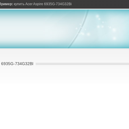
ов
Пример:
купить Acer Aspire 6935G-734G32Bi
 6935G-734G32BI