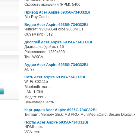
Скорость вращения (RPM): 5400
Привод Acer Aspire 6935G-734G32Bi
Blu-Ray Combo
Видео Acer Aspire 6935G-734G32Bi
Чипсет: NVIDIA GeForce 9600M GT
Объем (Mb): 512
Дисплей Acer Aspire 6935G-734G32Bi
Диагональ (дюймы): 16
Разрешение: 1280x800
Тип: WXGA
Аудио Acer Aspire 6935G-734G32Bi
AC 97
Сеть Acer Aspire 6935G-734G32Bi
Wi-Fi: 802.11b
Bluetooth: есть
LAN: 1 Gbit
Модем: есть
Веб-камера: есть
Карт-ридер Acer Aspire 6935G-734G32Bi
Тип карт: Memory Stick, MS PRO, MultiMediaCard, Secure Digital, 
Порты Acer Aspire 6935G-734G32Bi
HDMI: есть
VGA: есть