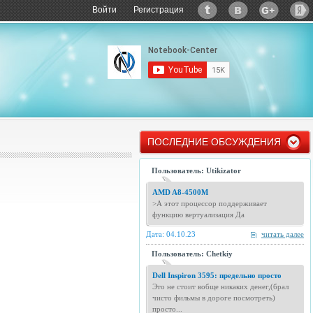
Войти
Регистрация
ПОСЛЕДНИЕ ОБСУЖДЕНИЯ
Пользователь: Utikizator
AMD A8-4500M
>А этот процессор поддерживает
функцию вертуализация Да
Дата: 04.10.23
читать далее
Пользователь: Chetkiy
Dell Inspiron 3595: предельно просто
Это не стоит вобще никаких денег,(брал
чисто фильмы в дороге посмотреть)
просто...