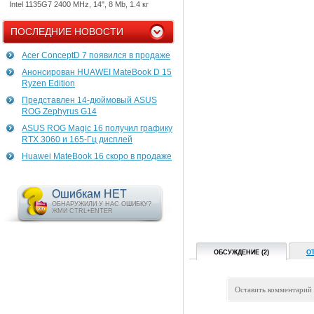
Intel 1135G7 2400 MHz, 14", 8 Mb, 1.4 кг
ПОСЛЕДНИЕ НОВОСТИ
Acer ConceptD 7 появился в продаже
Анонсирован HUAWEI MateBook D 15
Ryzen Edition
Представлен 14-дюймовый ASUS
ROG Zephyrus G14
ASUS ROG Magic 16 получил графику
RTX 3060 и 165-Гц дисплей
Huawei MateBook 16 скоро в продаже
Ошибкам НЕТ
ОБНАРУЖИЛИ У НАС ОШИБКУ?
ЖМИ CTRL+ENTER
ОБСУЖДЕНИЕ (2)
О
Оставить комментарий