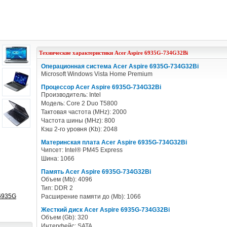
Технические характеристики
Acer
Aspire 6935G-734G32Bi
Операционная система Acer Aspire 6935G-734G32Bi
Microsoft Windows Vista Home Premium
Процессор Acer Aspire 6935G-734G32Bi
Производитель: Intel
Модель: Core 2 Duo T5800
Тактовая частота (MHz): 2000
Частота шины (MHz): 800
Кэш 2-го уровня (Kb): 2048
Материнская плата Acer Aspire 6935G-734G32Bi
Чипсет: Intel® PM45 Express
Шина: 1066
Память Acer Aspire 6935G-734G32Bi
Объем (Mb): 4096
Тип: DDR 2
 6935G
Расширение памяти до (Mb): 1066
Жесткий диск Acer Aspire 6935G-734G32Bi
Объем (Gb): 320
Интерфейс: SATA