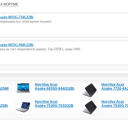
А ФОРУМЕ
Aspire 6935G-734G32Bi
нормально.все летит.время покажет
Aspire 6935G-944G32Bi
сь на счет оперативной памяти. Тип DDR3, шина 1066.
Ноутбук Acer
Ноутбук Acer
G25Mi
Aspire 6935G-944G32Bi
Aspire 7720-4A
Ноутбук Acer
Ноутбук Acer
G25Bi
Aspire 7530G-703G32B
Aspire 7530G-7