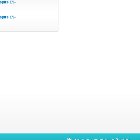
spire E5-
spire E5-
Ищите нас в социальной сети: