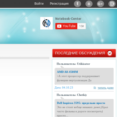
Войти
Регистрация
ПОСЛЕДНИЕ ОБСУЖДЕНИЯ
Пользователь: Utikizator
AMD A8-4500M
>А этот процессор поддерживает
функцию вертуализация Да
Дата: 04.10.23
читать далее
Пользователь: Chetkiy
Dell Inspiron 3595: предельно просто
Это не стоит вобще никаких денег,(брал
чисто фильмы в дороге посмотреть)
просто...