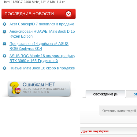
Intel 1135G7 2400 MHz, 14", 8 Mb, 1.4 кг
ПОСЛЕДНИЕ НОВОСТИ
Acer ConceptD 7 появился в продаже
Анонсирован HUAWEI MateBook D 15
Ryzen Edition
Представлен 14-дюймовый ASUS
ROG Zephyrus G14
ASUS ROG Magic 16 получил графику
RTX 3060 и 165-Гц дисплей
Huawei MateBook 16 скоро в продаже
Ошибкам НЕТ
ОБНАРУЖИЛИ У НАС ОШИБКУ?
ЖМИ CTRL+ENTER
ОБСУЖДЕНИЕ (0)
О
Оставить комментарий
Другие ноутбуки: