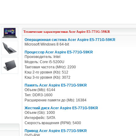
Технические характеристики
Acer
Aspire E5-771G-59KR
Операционная система Acer Aspire E5-771G-59KR
Microsoft Windows 8 64-bit
Процессор Acer Aspire E5-771G-59KR
Производитель: Intel
Модель: Core i5-5200U
Тактовая частота (MHz): 2200
Кэш 2-го уровня (Kb): 512
Кэш 3-го уровня (Kb): 3072
Память Acer Aspire E5-771G-59KR
Объем (Mb): 6144
Тип: DDR3-1600
Расширение памяти до (Mb): 16384
Жесткий диск Acer Aspire E5-771G-59KR
Объем (Gb): 1000
Интерфейс: SATA
Скорость вращения (RPM): 5400
Привод Acer Aspire E5-771G-59KR
DVD-RW