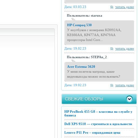
Дата: 03.03.23
читать далее
Пользователь: staruxa
HP Compaq 530
У ноутбуков с номерами KD092AA,
KE666AA, KP477AA, KP479AA
процессоры Intel Core...
Дата: 19.02.23
читать далее
Пользователь: STEPAn_2
Acer Extensa 5620
У меня полетела матрица, какие
видеовыходы можно использовать?
Дата: 19.02.23
читать далее
СВЕЖИЕ ОБЗОРЫ
HP ProBook 455 G8 – классика на службе у
бизнеса
Dell XPS 9510 — стремиться к идеальности
Lenovo P11 Pro – оправданная цена