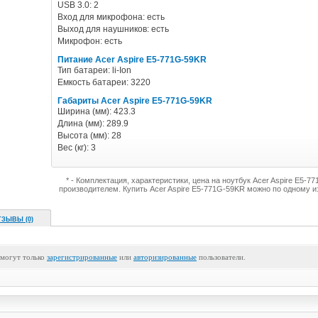
USB 3.0: 2
Вход для микрофона: есть
Выход для наушников: есть
Микрофон: есть
Питание Acer Aspire E5-771G-59KR
Тип батареи: li-Ion
Емкость батареи: 3220
Габариты Acer Aspire E5-771G-59KR
Ширина (мм): 423.3
Длина (мм): 289.9
Высота (мм): 28
Вес (кг): 3
* - Комплектация, характеристики, цена на ноутбук Acer Aspire E5-
производителем. Купить Acer Aspire E5-771G-59KR можно по одному и
ТЗЫВЫ (0)
 могут только
зарегистрированные
или
авторизированные
пользователи.