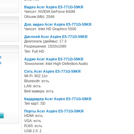
Видео Acer Aspire E5-771G-59KR
Чипсет: NVIDIA GeForce 840M
Объем (Mb): 2048
Доп. видео Acer Aspire E5-771G-59KR
Чипсет: Intel HD Graphics 5500
Дисплей Acer Aspire E5-771G-59KR
Диагональ (дюймы): 17.3
Разрешение: 1920x1080
Тип: Full HD
n
Аудио Acer Aspire E5-771G-59KR
n
Технология: Intel High-Definition Audio
Сеть Acer Aspire E5-771G-59KR
Wi-Fi: 802.11n
Bluetooth: есть
LAN: есть
Веб-камера: есть
Кардридер Acer Aspire E5-771G-59KR
Тип карт: SD
Порты Acer Aspire E5-771G-59KR
HDMI: есть
VGA: есть
RJ45: есть
USB 2.0: 2