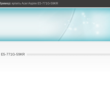
ов
Пример:
купить Acer Aspire E5-771G-59KR
 E5-771G-59KR