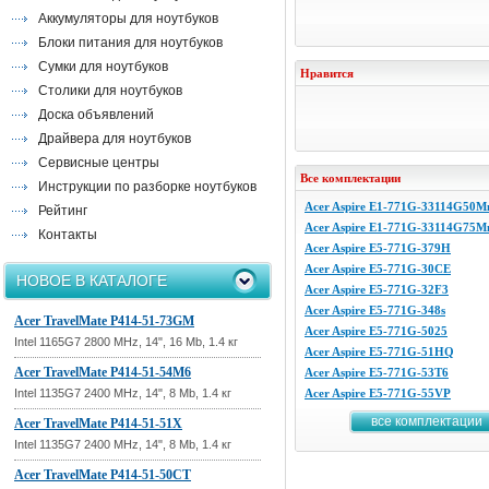
Аккумуляторы для ноутбуков
Блоки питания для ноутбуков
Сумки для ноутбуков
Нравится
Столики для ноутбуков
Доска объявлений
Драйвера для ноутбуков
Сервисные центры
Все комплектации
Инструкции по разборке ноутбуков
Acer Aspire E1-771G-33114G50M
Рейтинг
Acer Aspire E1-771G-33114G75M
Контакты
Acer Aspire E5-771G-379H
Acer Aspire E5-771G-30CE
НОВОЕ В КАТАЛОГЕ
Acer Aspire E5-771G-32F3
Acer Aspire E5-771G-348s
Acer TravelMate P414-51-73GM
Acer Aspire E5-771G-5025
Intel 1165G7 2800 MHz, 14", 16 Mb, 1.4 кг
Acer Aspire E5-771G-51HQ
Acer TravelMate P414-51-54M6
Acer Aspire E5-771G-53T6
Intel 1135G7 2400 MHz, 14", 8 Mb, 1.4 кг
Acer Aspire E5-771G-55VP
все комплектации
Acer TravelMate P414-51-51X
Intel 1135G7 2400 MHz, 14", 8 Mb, 1.4 кг
Acer TravelMate P414-51-50CT