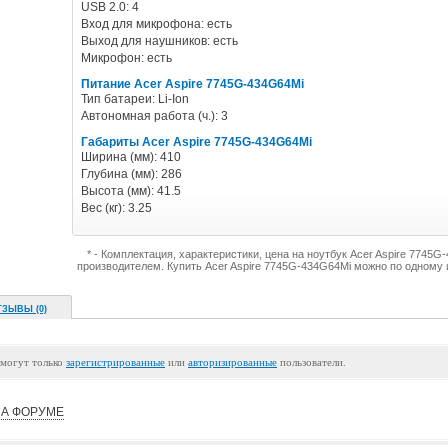
USB 2.0: 4
Вход для микрофона: есть
Выход для наушников: есть
Микрофон: есть
Питание Acer Aspire 7745G-434G64Mi
Тип батареи: Li-Ion
Автономная работа (ч.): 3
Габариты Acer Aspire 7745G-434G64Mi
Ширина (мм): 410
Глубина (мм): 286
Высота (мм): 41.5
Вес (кг): 3.25
* - Комплектация, характеристики, цена на ноутбук Acer Aspire 7745
производителем. Купить Acer Aspire 7745G-434G64Mi можно по одному 
ТЗЫВЫ (0)
 могут только
зарегистрированные
или
авторизированные
пользователи.
А ФОРУМЕ