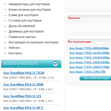
Аккумуляторы для ноутбуков
Блоки питания для ноутбуков
Сумки для ноутбуков
Нравится
Столики для ноутбуков
Доска объявлений
Драйвера для ноутбуков
Сервисные центры
Все комплектации
Инструкции по разборке ноутбуков
Рейтинг
Acer Aspire 7745G-484G64Mnks
Acer Aspire 7745G-5454G32Miks
Контакты
Acer Aspire 7745G-5454G64Miks
Acer Aspire 7745G-5464G50Miks
НОВОЕ В КАТАЛОГЕ
Acer Aspire 7745G-5464G75Miks
Acer Aspire 7745G-728G1TBi
Acer TravelMate P414-51-73GM
Intel 1165G7 2800 MHz, 14", 16 Mb, 1.4 кг
все комплектации
Acer TravelMate P414-51-54M6
Intel 1135G7 2400 MHz, 14", 8 Mb, 1.4 кг
Acer TravelMate P414-51-51X
Intel 1135G7 2400 MHz, 14", 8 Mb, 1.4 кг
Acer TravelMate P414-51-50CT