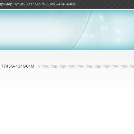
ов
Пример:
купить Acer Aspire 7745G-434G64Mi
 7745G-434G64MI