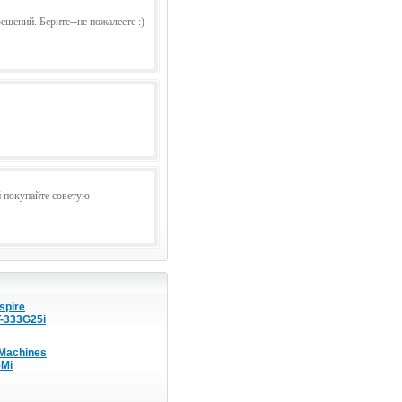
ешений. Берите--не пожалеете :)
й покупайте советую
spire
T-333G25i
Machines
Mi