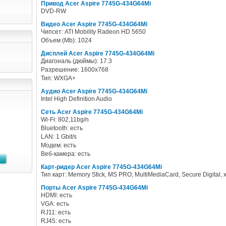
Привод Acer Aspire 7745G-434G64Mi
DVD-RW
Видео Acer Aspire 7745G-434G64Mi
Чипсет: ATI Mobility Radeon HD 5650
Объем (Mb): 1024
Дисплей Acer Aspire 7745G-434G64Mi
Диагональ (дюймы): 17.3
Разрешение: 1600x768
Тип: WXGA+
Аудио Acer Aspire 7745G-434G64Mi
Intel High Definition Audio
Сеть Acer Aspire 7745G-434G64Mi
Wi-Fi: 802,11bg/n
Bluetooth: есть
LAN: 1 Gbit/s
Модем: есть
Веб-камера: есть
Карт-ридер Acer Aspire 7745G-434G64Mi
Тип карт: Memory Stick, MS PRO, MultiMediaCard, Secure Digital, 
Порты Acer Aspire 7745G-434G64Mi
HDMI: есть
VGA: есть
RJ11: есть
RJ45: есть