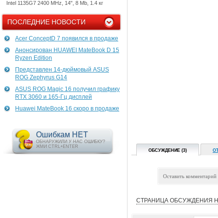
Intel 1135G7 2400 MHz, 14", 8 Mb, 1.4 кг
ПОСЛЕДНИЕ НОВОСТИ
Acer ConceptD 7 появился в продаже
Анонсирован HUAWEI MateBook D 15
Ryzen Edition
Представлен 14-дюймовый ASUS
ROG Zephyrus G14
ASUS ROG Magic 16 получил графику
RTX 3060 и 165-Гц дисплей
Huawei MateBook 16 скоро в продаже
Ошибкам НЕТ
ОБНАРУЖИЛИ У НАС ОШИБКУ?
ЖМИ CTRL+ENTER
ОБСУЖДЕНИЕ (3)
О
Оставить комментарий
СТРАНИЦА ОБСУЖДЕНИЯ Н