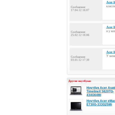
Acer 
классн
Сообщения:
17.04.12 16:07
Acer 
и у ме
Сообщения:
25.02.12 16:06
Acer 
У меня
Сообщения:
03.01.12 17:39
Другие ноутбуки:
Ноутбук Acer Aspi
TimelineX 5820TG-
434G64Mi
Ноутбук Acer eMa
E730G-333G25Mi