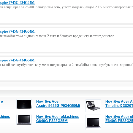
Aspire 7745G-434G64Mi
ая вещь! брал за 25700. блютуз там есть( у всех моделей)видео 2 Гб. много интересных р
Aspire 7745G-434G64Mi
ня такойже тока видюхи у меня 2 гига и блютуса вроде нету и стоит дешевле
Aspire 7745G-434G64Mi
 такой же ноутбук только у меня видеокарта на 2 гигабайта а так ноутбук очень хороши
re
Ноутбук Acer
Ноутбук Acer A
Aspire 5625G-P934G50Mi
TimelineX 3820
chines
Ноутбук Acer eMachines
Ноутбук Acer e
G640G-P323G25Mi
E640G-P523G25