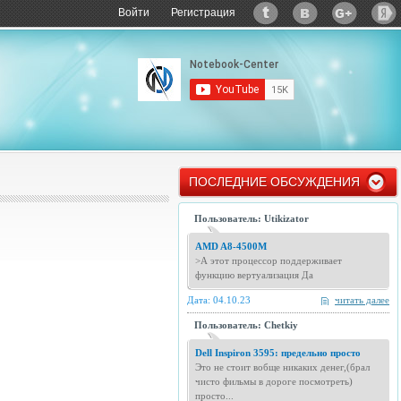
Войти
Регистрация
ПОСЛЕДНИЕ ОБСУЖДЕНИЯ
Пользователь: Utikizator
AMD A8-4500M
>А этот процессор поддерживает
функцию вертуализация Да
Дата: 04.10.23
читать далее
Пользователь: Chetkiy
Dell Inspiron 3595: предельно просто
Это не стоит вобще никаких денег,(брал
чисто фильмы в дороге посмотреть)
просто...