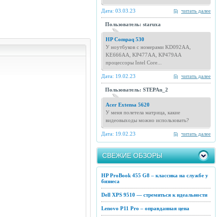
Дата: 03.03.23
читать далее
Пользователь: staruxa
HP Compaq 530
У ноутбуков с номерами KD092AA,
KE666AA, KP477AA, KP479AA
процессоры Intel Core...
Дата: 19.02.23
читать далее
Пользователь: STEPAn_2
Acer Extensa 5620
У меня полетела матрица, какие
видеовыходы можно использовать?
Дата: 19.02.23
читать далее
СВЕЖИЕ ОБЗОРЫ
HP ProBook 455 G8 – классика на службе у
бизнеса
Dell XPS 9510 — стремиться к идеальности
Lenovo P11 Pro – оправданная цена