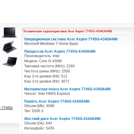
Технические характеристики
Acer
Aspire 7745G-434G64Mi
Операционная система Acer Aspire 7745G-434G64Mi
Microsoft Windows 7 Home Basic
Процессор Acer Aspire 7745G-434G64Mi
Производитель: Intel
Модель: Core i5-430M
Тактовая частота (MHz): 2260
Частота шины (MHz): 2500
Кэш 2-го уровня (Kb): 512
Кэш 3-го уровня (Kb): 3072
Материнская плата Acer Aspire 7745G-434G64Mi
Чипсет: Intel HM55 Express
Память Acer Aspire 7745G-434G64Mi
Объем (Mb): 4096
e 7745G
Тип: DDR-3
Жесткий диск Acer Aspire 7745G-434G64Mi
Объем (Gb): 640
Интерфейс: SATA