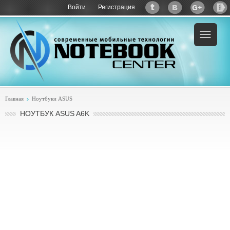
Войти
Регистрация
Пример:
купить ASUS A6K
Главная
Ноутбуки ASUS
НОУТБУК ASUS A6K