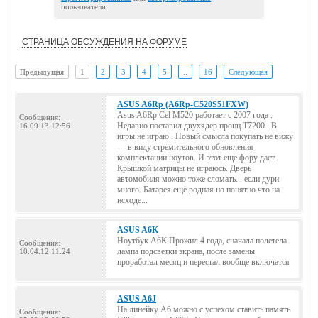
пользователи.
СТРАНИЦА ОБСУЖДЕНИЯ НА ФОРУМЕ
Предыдущая
1
2
3
4
5
..
16
Следующая
ASUS A6Rp (A6Rp-C520S51FXW)
Asus A6Rp Cel M520 работает с 2007 года .
Сообщения:
Недавно поставил двухядер процц Т7200 . В
16.09.13 12:56
игры не играю . Новый смысла покупать не вижу
--- в виду стремительного обновления
комплектации ноутов. И этот ещё фору даст.
Крышкой матрицы не играюсь. Дверь
автомобиля можно тоже сломать... если дури
много. Батарея ещё родная но понятно что на
исходе...
ASUS A6K
Ноутбук А6К Прожил 4 года, сначала полетела
Сообщения:
лампа подсветки экрана, после замены
10.04.12 11:24
проработал месяц и перестал вообще включатся
ASUS A6J
На линейку А6 можно с успехом ставить память
Сообщения: