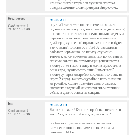
крышке винтилятора для лучшего притока
воздуха,заметно стало,проверял Эверестом..
бета-тестер
ASUS A6F
ноут работает отлично. если смелые можете
Сообщения: 1
подновить начинку (видюха, жесткий диск, плата)
28.10.11 23:00
- но это того не стоит. со всеми своими задачами
справляется отлично. вовремя подновляйте
драйверы, лучше с официальных сайтов и будет
вам счастье). Виндовос 7 Prof 32-разрядный
работает нормально, по началу случались
тормоза, но со временем полазили по интернету,
поискал советы по оптимизации (оказывается
виндоус 7 не видит 2 ядер и компа и работает в
одно ядро, нужно всего лишь "намекнуть"
виндоусу через настройки системы, что у вас на
ноуте 2 ядра). так что сдувайте с него пылинки,
не роняйте, хольте и лелейте своего рысака.
настолько надежной и неприхотливой техники
сейчас и днем с огнем не сыщешь
lcm
ASUS A6R
Дак кто скажет ? Кто нить пробовал вставить в
Сообщения: 1
него 2 ядра проц ? И если да , то какой ?
15.08.11 05:36
======
пробовали дуал кор поставить, не пошел
в итоге ограничились заменой целерона на
пентиум 1.6ГГц.