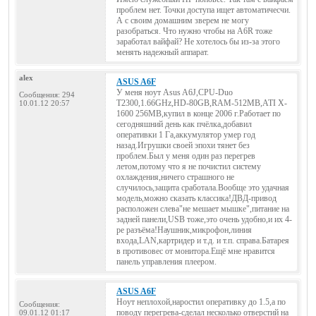
проблем нет. Точки доступа ищет автоматичесчи.
А с своим домашним зверем не могу
разобраться. Что нужно чтобы на А6R тоже
заработал вайфай? Не хотелось бы из-за этого
менять надежный аппарат.
alex
ASUS A6F
У меня ноут Asus A6J,CPU-Duo
Сообщения: 294
T2300,1.66GHz,HD-80GB,RAM-512MB,ATI X-
10.01.12 20:57
1600 256MB,купил в конце 2006 г.Работает по
сегодняшний день как пчёлка,добавил
оперативки 1 Га,аккумулятор умер год
назад.Игрушки своей эпохи тянет без
проблем.Был у меня один раз перегрев
летом,потому что я не почистил систему
охлаждения,ничего страшного не
случилось,защита сработала.Вообще это удачная
модель,можно сказать классика!ДВД-привод
расположен слева"не мешает мышке",питание на
задней панели,USB тоже,это очень удобно,и их 4-
ре разъёма!Наушник,микрофон,линия
входа,LAN,картридер и т.д. и т.п. справа.Батарея
в противовес от монитора.Ещё мне нравится
панель управления плеером.
ASUS A6F
Ноут неплохой,наростил оперативку до 1.5,а по
Сообщения:
поводу перегрева-сделал несколько отверстий на
09.01.12 01:17