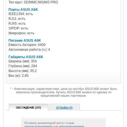
Тип карт: SD/MMC/MS/MS PRO
Порты ASUS A6K
IEEE1394: есть
RJ11: есть
RJ45: есть
S/PDIF: есть
Микрофон: есть
Питание ASUS A6K
Емкость батареи: 4400
Автономная работа (ч.): 4
Габариты ASUS A6K
Ширина (мм): 354
Глубина (мм): 284
Высота (мм): 35,2
Вес (кг): 2.85
* - Комплектация, характеристики, цена на ноутбук ASUS A6K может быть
изменена производителем. Купить ASUS A6K можно по одному из
предложений наших партнеров.
ОБСУЖДЕНИЕ (157)
ОТЗЫВЫ (2)
Оставить комментарий могут только
зарегистрированные
или
авторизированные