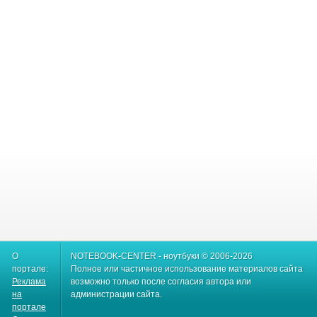
О
NOTEBOOK-CENTER - ноутбуки © 2006-2026
портале:
Полное или частичное использование материалов сайта
Реклама
возможно только после согласия автора или
на
администрации сайта.
портале