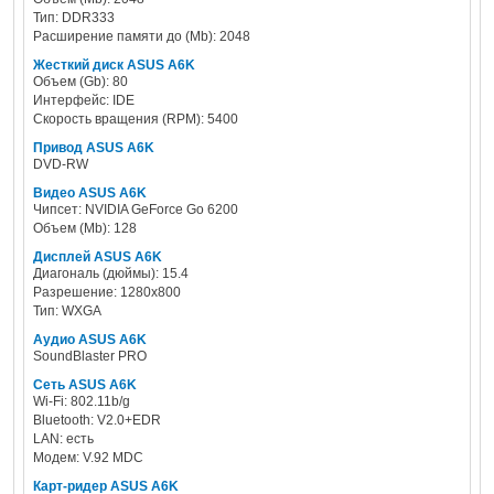
Тип: DDR333
Расширение памяти до (Mb): 2048
Жесткий диск ASUS A6K
Объем (Gb): 80
Интерфейс: IDE
Скорость вращения (RPM): 5400
Привод ASUS A6K
DVD-RW
Видео ASUS A6K
Чипсет: NVIDIA GeForce Go 6200
Объем (Mb): 128
Дисплей ASUS A6K
Диагональ (дюймы): 15.4
Разрешение: 1280x800
Тип: WXGA
Аудио ASUS A6K
SoundBlaster PRO
Сеть ASUS A6K
Wi-Fi: 802.11b/g
Bluetooth: V2.0+EDR
LAN: есть
Модем: V.92 MDC
Карт-ридер ASUS A6K