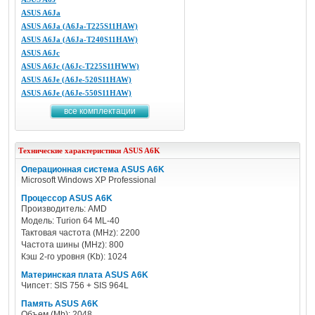
ASUS A6Ja
ASUS A6Ja (A6Ja-T225S11HAW)
ASUS A6Ja (A6Ja-T240S11HAW)
ASUS A6Jc
ASUS A6Jc (A6Jc-T225S11HWW)
ASUS A6Je (A6Je-520S11HAW)
ASUS A6Je (A6Je-550S11HAW)
все комплектации
Технические характеристики
ASUS
A6K
Операционная система ASUS A6K
Microsoft Windows XP Professional
Процессор ASUS A6K
Производитель: AMD
Модель: Turion 64 ML-40
Тактовая частота (MHz): 2200
Частота шины (MHz): 800
Кэш 2-го уровня (Kb): 1024
Материнская плата ASUS A6K
Чипсет: SIS 756 + SIS 964L
Память ASUS A6K
Объем (Mb): 2048