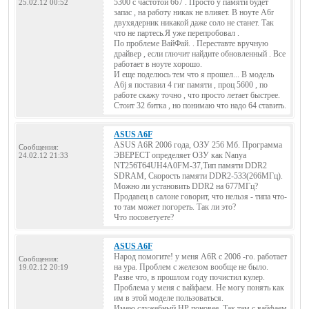
5300 с частотой 667 . Просто у памяти будет
25.02.12 00:52
запас , на работу никак не влияет. В ноуте A6r
двухядерник никакой даже соло не станет. Так
что не партесь.Я уже перепробовал .
По проблеме ВайФай. . Переставте вручную
драйвер , если глючит найдите обновленный . Все
работает в ноуте хорошо.
И еще поделюсь тем что я прошел... В модель
A6j я поставил 4 гиг памяти , проц 5600 , по
работе скажу точно , что просто летает быстрее.
Стоит 32 битка , но понимаю что надо 64 ставить.
ASUS A6F
ASUS A6R 2006 года, ОЗУ 256 Мб. Программа
Сообщения:
ЭВЕРЕСТ определяет ОЗУ как Nanya
24.02.12 21:33
NT256T64UH4A0FM-37,Тип памяти DDR2
SDRAM, Скорость памяти DDR2-533(266МГц).
Можно ли установить DDR2 на 677МГц?
Продавец в салоне говорит, что нельзя - типа что-
то там может погореть. Так ли это?
Что посоветуете?
ASUS A6F
Народ помогите! у меня А6R с 2006 -го. работает
Сообщения:
на ура. Проблем с железом вообще не было.
19.02.12 20:19
Разве что, в прошлом году почистил кулер.
Проблема у меня с вайфаем. Не могу понять как
им в этой моделе пользоваться.
Имею служебный НР поновее. Так там с вайфаем