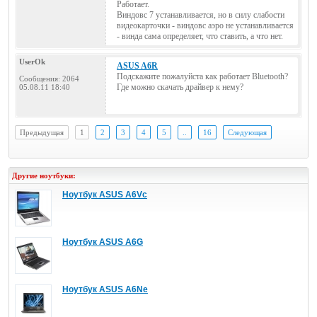
Работает.
Виндовс 7 устанавливается, но в силу слабости
видеокарточки - виндовс аэро не устанавливается
- винда сама определяет, что ставить, а что нет.
UserOk
ASUS A6R
Подскажите пожалуйста как работает Bluetooth?
Сообщения: 2064
Где можно скачать драйвер к нему?
05.08.11 18:40
Предыдущая
1
2
3
4
5
..
16
Следующая
Другие ноутбуки:
Ноутбук ASUS A6Vc
Ноутбук ASUS A6G
Ноутбук ASUS A6Ne