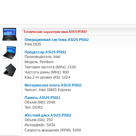
Технические характеристики
ASUS
P50IJ
Операционная система ASUS P50IJ
Free DOS
Процессор ASUS P50IJ
Производитель: Intel
Модель: Pentium
Тактовая частота (MHz): 2100
Частота шины (MHz): 800
Кэш 2-го уровня (Kb): 1024
Материнская плата ASUS P50IJ
Чипсет: Intel GM45 Express
Память ASUS P50IJ
Объем (Mb): 2048
Тип: DDR2
Жесткий диск ASUS P50IJ
Объем (Gb): 250
Интерфейс: SATA
Скорость вращения (RPM): 5400