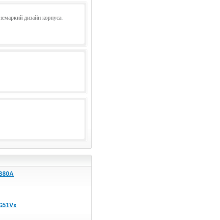
немаркий дизайн корпуса.
B80A
G51Vx