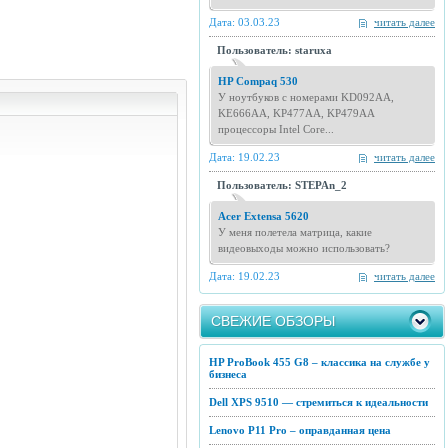
Дата: 03.03.23
читать далее
Пользователь: staruxa
HP Compaq 530
У ноутбуков с номерами KD092AA,
KE666AA, KP477AA, KP479AA
процессоры Intel Core...
Дата: 19.02.23
читать далее
Пользователь: STEPAn_2
Acer Extensa 5620
У меня полетела матрица, какие
видеовыходы можно использовать?
Дата: 19.02.23
читать далее
СВЕЖИЕ ОБЗОРЫ
HP ProBook 455 G8 – классика на службе у
бизнеса
Dell XPS 9510 — стремиться к идеальности
Lenovo P11 Pro – оправданная цена