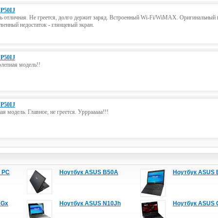
P50IJ
 отличная. Не греется, долго держит заряд. Встроенный Wi-Fi/WiMAX. Оригинальный 
венный недостаток - глянцевый экран.
P50IJ
лепная модель!!
P50IJ
ая модель. Главное, не греется. Урррааааа!!!
 PC
Ноутбук ASUS B50A
Ноутбук ASUS 
1Gx
Ноутбук ASUS N10Jh
Ноутбук ASUS 