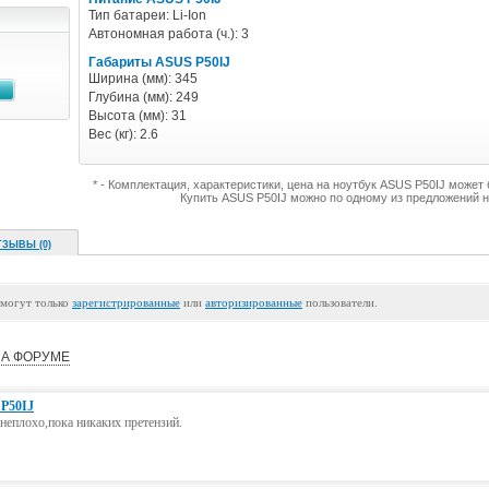
Тип батареи: Li-Ion
Автономная работа (ч.): 3
Габариты ASUS P50IJ
Ширина (мм): 345
Глубина (мм): 249
Высота (мм): 31
Вес (кг): 2.6
* - Комплектация, характеристики, цена на ноутбук ASUS P50IJ может
Купить ASUS P50IJ можно по одному из предложений 
ТЗЫВЫ (0)
 могут только
зарегистрированные
или
авторизированные
пользователи.
А ФОРУМЕ
P50IJ
неплохо,пока никаких претензий.