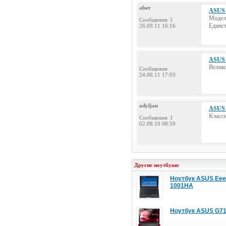
alser
ASUS 
Модель
Сообщения: 1
Единст
26.09.11 16:16
ASUS 
Велико
Сообщения:
24.06.11 17:03
adyljan
ASUS 
Классн
Сообщения: 1
02.08.10 08:59
Другие ноутбуки:
Ноутбук ASUS Eee
1001HA
Ноутбук ASUS G7