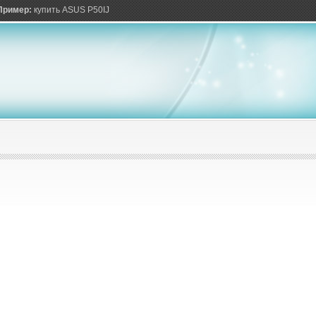
ов
Пример:
купить ASUS P50IJ