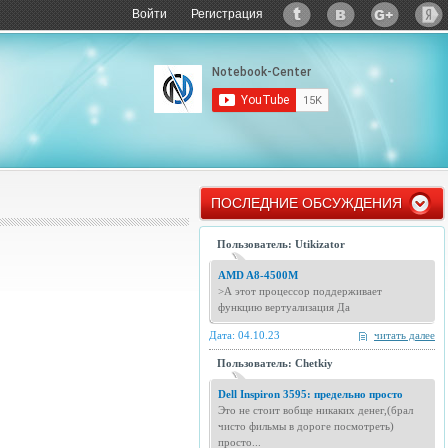
Войти
Регистрация
ПОСЛЕДНИЕ ОБСУЖДЕНИЯ
Пользователь: Utikizator
AMD A8-4500M
>А этот процессор поддерживает
функцию вертуализация Да
Дата: 04.10.23
читать далее
Пользователь: Chetkiy
Dell Inspiron 3595: предельно просто
Это не стоит вобще никаких денег,(брал
чисто фильмы в дороге посмотреть)
просто...