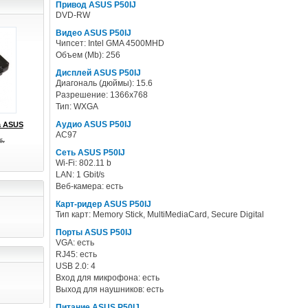
Привод ASUS P50IJ
DVD-RW
Видео ASUS P50IJ
Чипсет: Intel GMA 4500MHD
Объем (Mb): 256
Дисплей ASUS P50IJ
Диагональ (дюймы): 15.6
Разрешение: 1366x768
Тип: WXGA
Аудио ASUS P50IJ
а ASUS
AC97
б.
Сеть ASUS P50IJ
Wi-Fi: 802.11 b
LAN: 1 Gbit/s
Веб-камера: есть
Карт-ридер ASUS P50IJ
Тип карт: Memory Stick, MultiMediaCard, Secure Digital
Порты ASUS P50IJ
VGA: есть
RJ45: есть
USB 2.0: 4
Вход для микрофона: есть
Выход для наушников: есть
Питание ASUS P50IJ