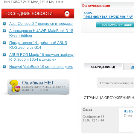
Intel 1135G7 2400 MHz, 14", 8 Mb, 1.4 кг
Все комплектации
ПОСЛЕДНИЕ НОВОСТИ
ASUS
P50IJ-90NXIA210W2B236013AY
Acer ConceptD 7 появился в продаже
все комплектации
Анонсирован HUAWEI MateBook D 15
Ryzen Edition
Представлен 14-дюймовый ASUS
ROG Zephyrus G14
ASUS ROG Magic 16 получил графику
RTX 3060 и 165-Гц дисплей
Huawei MateBook 16 скоро в продаже
ОБСУЖДЕНИЕ (4)
О
Ошибкам НЕТ
Оставить комментарий
ОБНАРУЖИЛИ У НАС ОШИБКУ?
ЖМИ CTRL+ENTER
СТРАНИЦА ОБСУЖДЕНИЯ Н
Слава
ASUS 
Очень 
Сообщения: 33
11.02.12 17:44