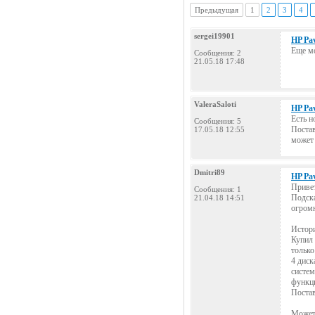
Предыдущая
1
2
3
4
sergei19901
HP Pav
Еще мо
Сообщения: 2
21.05.18 17:48
ValeraSaloti
HP Pav
Есть н
Сообщения: 5
Постав
17.05.18 12:55
может 
Dmitri89
HP Pav
Привет
Сообщения: 1
Подска
21.04.18 14:51
огромн
Истор
Купил 
только
4 диск
систем
функци
Постав
Может 