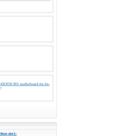
tem/683030-001-motherboard-for-hp-
?
ilion dm1-