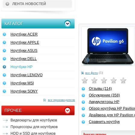
ЛЕНТА НОВОСТЕЙ
КАТАЛОГ
Ноутбуки ACER
Ноутбуки APPLE
Ноутбуки ASUS
Ноутбуки DELL
Ноутбуки HP
все фото
(1)
Ноутбуки LENOVO
Ноутбуки MSI
Отзывы (114)
Ноутбуки SONY
Обсуждение (358)
все производители
Аккумуляторы HP
Обзор ноутбука HP Pavilio
ПРОЧЕЕ
Драйвера для HP Pavilion 
Видеокарты для ноутбуков
Сравнить ноутбук
Процессоры для ноутбуков
HDD и SSD для ноутбуков
Аккумуляторы