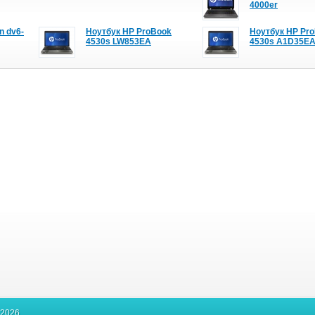
4000er
n dv6-
Ноутбук HP ProBook
Ноутбук HP Pr
4530s LW853EA
4530s A1D35E
-2026