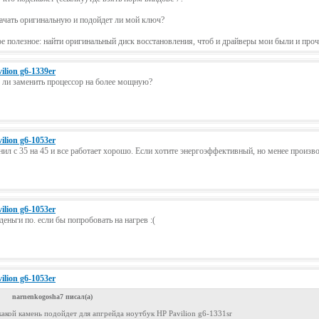
ачать оригинальную и подойдет ли мой ключ?
е полезное: найти оригинальный диск восстановления, чтоб и драйверы мои были и проч
ilion g6-1339er
ли заменить процессор на более мощную?
ilion g6-1053er
нил с 35 на 45 и все работает хорошо. Если хотите энергоэффективный, но менее произв
ilion g6-1053er
 деньги по. если бы попробовать на нагрев :(
ilion g6-1053er
narnenkogosha7 писал(а)
какой камень подойдет для апгрейда ноутбук HP Pavilion g6-1331sr