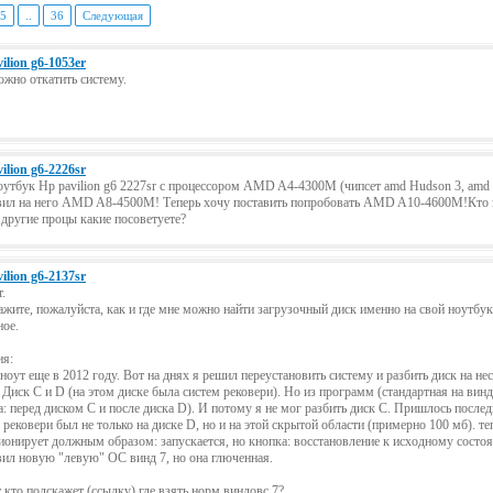
5
..
36
Следующая
ilion g6-1053er
жно откатить систему.
ilion g6-2226sr
оутбук Hp pavilion g6 2227sr с процессором AMD A4-4300M (чипсет amd Hudson 3, amd k1
ил на него AMD A8-4500M! Теперь хочу поставить попробовать AMD A10-4600M!Кто зн
другие процы какие посоветуете?
ilion g6-2137sr
.
жите, пожалуйста, как и где мне можно найти загрузочный диск именно на свой ноутбук 
ое.
ия:
ноут еще в 2012 году. Вот на днях я решил переустановить систему и разбить диск на н
 Диск С и D (на этом диске была систем рековери). Но из программ (стандартная на вин
а: перед диском С и после диска D). И потому я не мог разбить диск С. Пришлось послед
 рековери был не только на диске D, но и на этой скрытой области (примерно 100 мб). те
онирует должным образом: запускается, но кнопка: восстановление к исходному состоя
ил новую "левую" ОС винд 7, но она глюченная.
кто подскажет (ссылку) где взять норм виндовс 7?