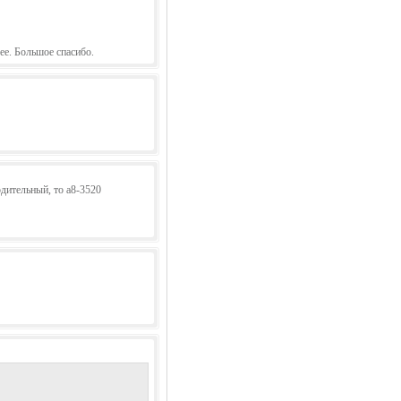
ее. Большое спасибо.
одительный, то а8-3520