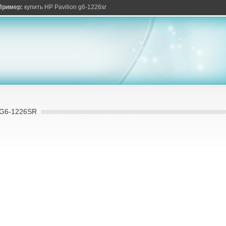
ов
Пример:
купить HP Pavilion g6-1226sr
 G6-1226SR