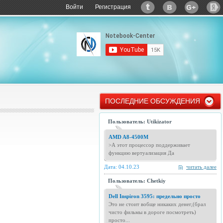
Войти
Регистрация
ПОСЛЕДНИЕ ОБСУЖДЕНИЯ
Пользователь: Utikizator
AMD A8-4500M
>А этот процессор поддерживает
функцию вертуализация Да
Дата: 04.10.23
читать далее
Пользователь: Chetkiy
Dell Inspiron 3595: предельно просто
Это не стоит вобще никаких денег,(брал
чисто фильмы в дороге посмотреть)
просто...