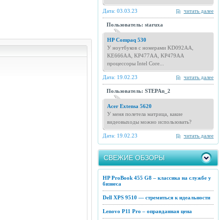
Дата: 03.03.23
читать далее
Пользователь: staruxa
HP Compaq 530
У ноутбуков с номерами KD092AA,
KE666AA, KP477AA, KP479AA
процессоры Intel Core...
Дата: 19.02.23
читать далее
Пользователь: STEPAn_2
Acer Extensa 5620
У меня полетела матрица, какие
видеовыходы можно использовать?
Дата: 19.02.23
читать далее
СВЕЖИЕ ОБЗОРЫ
HP ProBook 455 G8 – классика на службе у
бизнеса
Dell XPS 9510 — стремиться к идеальности
Lenovo P11 Pro – оправданная цена