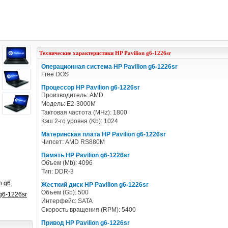
Технические характеристики
HP
Pavilion g6-1226sr
Операционная система HP Pavilion g6-1226sr
Free DOS
Процессор HP Pavilion g6-1226sr
Производитель: AMD
Модель: E2-3000M
Тактовая частота (MHz): 1800
Кэш 2-го уровня (Kb): 1024
Материнская плата HP Pavilion g6-1226sr
Чипсет: AMD RS880M
Память HP Pavilion g6-1226sr
Объем (Mb): 4096
Тип: DDR-3
n g6
Жесткий диск HP Pavilion g6-1226sr
Объем (Gb): 500
g6-1226sr
Интерфейс: SATA
Скорость вращения (RPM): 5400
Привод HP Pavilion g6-1226sr