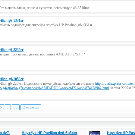
0m максимально, но цена кусается, рекомендую а8-3510mx.
ilion g6-1331sr
камень подойдет для апгрейда ноутбук HP Pavilion g6-1331sr
ilion g6-2235er
 день! Как на наш девайс поставить AMD A10 5750m ?
ilion g6-1053er
ilion g6-2207sr Подскажите пожалуйста подойдет ли эта плата
http://ru.aliexpress.com/i
on-g4-g6-g6z-g7z-mainboard-AMD-DDR3-socket-FS1-and/874178962.html
на этот 2207sr ??
5
..
36
Следующая
n dv7-
Ноутбук HP Pavilion dv6-6b54er
Ноутбук HP Pav