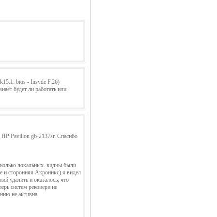
5.1: bios - Insyde F.26)
ает будет ли работать или
HP Pavilion g6-2137sr. Спасибо
есколько локальных. видны были
де и сторонняя Акроникс) я видел
ний удалить и оказалось, что
перь систем рековери не
нию не активна.