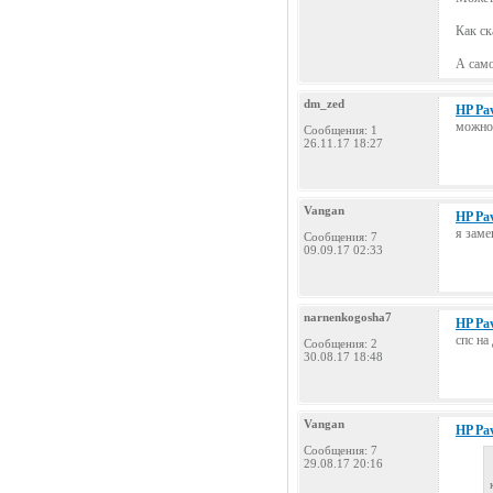
Как ск
А само
dm_zed
HP Pav
можно 
Сообщения: 1
26.11.17 18:27
Vangan
HP Pav
я заме
Сообщения: 7
09.09.17 02:33
narnenkogosha7
HP Pav
спс на
Сообщения: 2
30.08.17 18:48
Vangan
HP Pav
Сообщения: 7
29.08.17 20:16