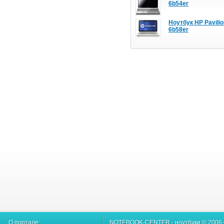
6b54er
Ноутбук HP Pavilio
6b58er
О портале:
NOTEBOOK-CENTER - ноутбуки © 2006