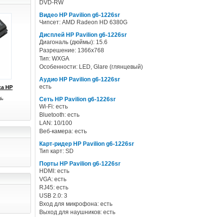
DVD-RW
Видео HP Pavilion g6-1226sr
Чипсет: AMD Radeon HD 6380G
Дисплей HP Pavilion g6-1226sr
Диагональ (дюймы): 15.6
Разрешение: 1366x768
Тип: WXGA
Особенности: LED, Glare (глянцевый)
Аудио HP Pavilion g6-1226sr
есть
ка HP
б.
Сеть HP Pavilion g6-1226sr
Wi-Fi: есть
Bluetooth: есть
LAN: 10/100
Веб-камера: есть
Карт-ридер HP Pavilion g6-1226sr
Тип карт: SD
Порты HP Pavilion g6-1226sr
HDMI: есть
VGA: есть
RJ45: есть
USB 2.0: 3
Вход для микрофона: есть
Выход для наушников: есть