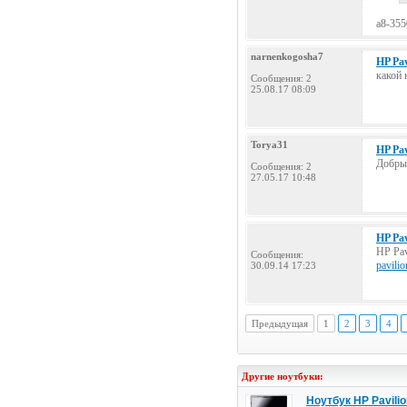
a8-355
narnenkogosha7
HP Pav
какой 
Сообщения: 2
25.08.17 08:09
Torya31
HP Pav
Добрый
Сообщения: 2
27.05.17 10:48
HP Pav
HP Pav
Сообщения:
pavili
30.09.14 17:23
Предыдущая
1
2
3
4
Другие ноутбуки:
Ноутбук HP Pavilio