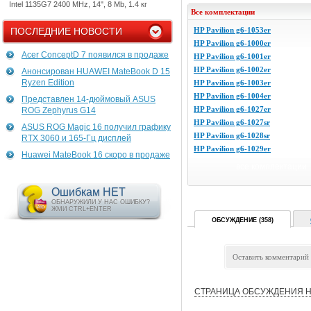
Intel 1135G7 2400 MHz, 14", 8 Mb, 1.4 кг
Все комплектации
ПОСЛЕДНИЕ НОВОСТИ
HP Pavilion g6-1053er
HP Pavilion g6-1000er
Acer ConceptD 7 появился в продаже
HP Pavilion g6-1001er
HP Pavilion g6-1002er
Анонсирован HUAWEI MateBook D 15
Ryzen Edition
HP Pavilion g6-1003er
HP Pavilion g6-1004er
Представлен 14-дюймовый ASUS
HP Pavilion g6-1027er
ROG Zephyrus G14
HP Pavilion g6-1027sr
ASUS ROG Magic 16 получил графику
HP Pavilion g6-1028sr
RTX 3060 и 165-Гц дисплей
HP Pavilion g6-1029er
Huawei MateBook 16 скоро в продаже
все комплектации
Ошибкам НЕТ
ОБНАРУЖИЛИ У НАС ОШИБКУ?
ЖМИ CTRL+ENTER
ОБСУЖДЕНИЕ (358)
Оставить комментарий
СТРАНИЦА ОБСУЖДЕНИЯ Н