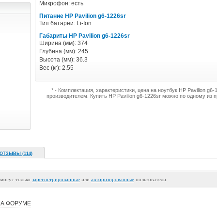
Микрофон: есть
Питание HP Pavilion g6-1226sr
Тип батареи: Li-Ion
Габариты HP Pavilion g6-1226sr
Ширина (мм): 374
Глубина (мм): 245
Высота (мм): 36.3
Вес (кг): 2.55
* - Комплектация, характеристики, цена на ноутбук HP Pavilion g6
производителем. Купить HP Pavilion g6-1226sr можно по одному из
ОТЗЫВЫ (114)
 могут только
зарегистрированные
или
авторизированные
пользователи.
А ФОРУМЕ