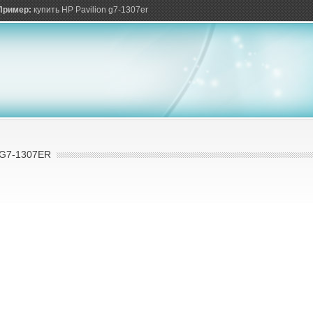
ов
Пример:
купить HP Pavilion g7-1307er
 G7-1307ER