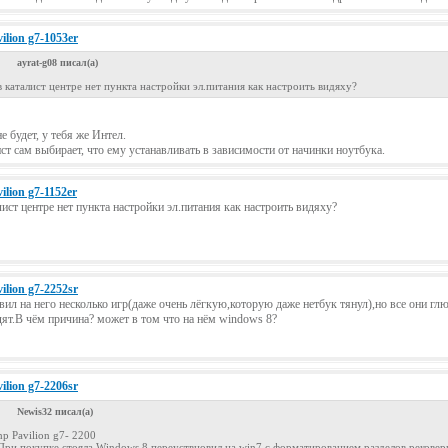
ilion g7-1053er
ayrat-g08 писал(а)
в каталист центре нет пункта настройки эл.питания как настроить видяху?
не будет, у тебя же Интел.
ст сам выбирает, что ему устанавливать в зависимости от начинки ноутбука.
ilion g7-1152er
лист центре нет пункта настройки эл.питания как настроить видяху?
ilion g7-2252sr
вил на него несколько игр(даже очень лёгкую,которую даже нетбук тянул),но все они гл
ят.В чём причина? может в том что на нём windows 8?
ilion g7-2206sr
Newis32 писал(а)
hp Pavilion g7- 2200
При покупке стояла Windows 8 переуствновил на win7 с форматированием разделов рековер