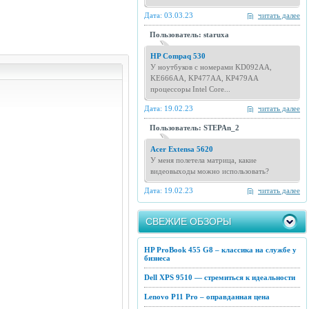
Дата: 03.03.23
читать далее
Пользователь: staruxa
HP Compaq 530
У ноутбуков с номерами KD092AA,
KE666AA, KP477AA, KP479AA
процессоры Intel Core...
Дата: 19.02.23
читать далее
Пользователь: STEPAn_2
Acer Extensa 5620
У меня полетела матрица, какие
видеовыходы можно использовать?
Дата: 19.02.23
читать далее
СВЕЖИЕ ОБЗОРЫ
HP ProBook 455 G8 – классика на службе у
бизнеса
Dell XPS 9510 — стремиться к идеальности
Lenovo P11 Pro – оправданная цена