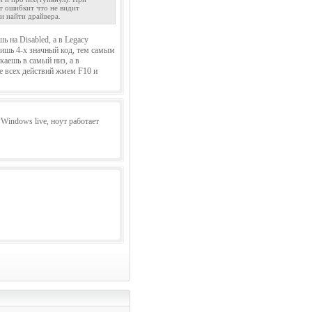
т ошибкит что не видит
и найти драйвера.
ь на Disabled, а в Legacy
одишь 4-х значный код, тем самым
каешь в самый низ, а в
е всех действий жмем F10 и
Windows live, ноут работает