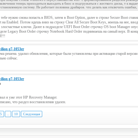
включении теперь приходиться выходить в биос и подгружаться с жесткого диска, т к выдае
установленную систему. Не работает половина драйвров. что делать как отключить ошибки, 
 тебе нужно снова попасть в BIOS, затем в Boot Option, далее в строке Secure Boot ставиш
t на Enabled. Потом идешь вниз на строку Clear All Secure Boot Keys, жмешь на нее, вв
 злосчастные ключи. Далее в подразделе UEFI Boot Order строчку OS boot Manager опус
деле Legacy Boot Order строчку Notebook Hard Order поднимаешь на самый верх. В конц
!!!
ilion g7-1053er
ма решена. удалил обновления, которые были установлены при активации старой версии 
ьно сейчас.
ilion g7-1053er
h
ал я уже этот HP Recovery Manager.
писано, что раздел восстановления удален.
5
..
10
Следующая