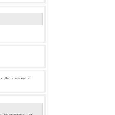
ючат.По требованиям все
и и прочих(тупанул). При