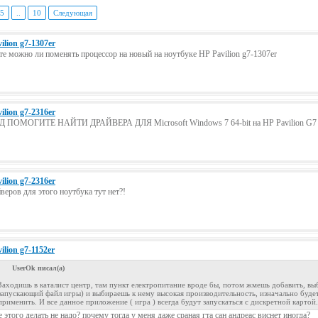
5
..
10
Следующая
ilion g7-1307er
е можно ли поменять процессор на новый на ноутбуке HP Pavilion g7-1307er
ilion g7-2316er
 ПОМОГИТЕ НАЙТИ ДРАЙВЕРА ДЛЯ Microsoft Windows 7 64-bit на HP Pavilion G7 - 
ilion g7-2316er
веров для этого ноутбука тут нет?!
ilion g7-1152er
UserOk писал(а)
Заходишь в каталист центр, там пункт електропитание вроде бы, потом жмешь добавить, в
запускающий файл игры) и выбираешь к нему высокая производительность, изначально буде
применить. И все данное приложение ( игра ) всегда будут запускаться с дискретной карто
не этого делать не надо? почему тогда у меня даже сраная гта сан андреас виснет иногда?