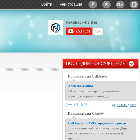
Войти
Регистрация
ПОСЛЕДНИЕ ОБСУЖДЕНИЯ
Пользователь: Utikizator
AMD A8-4500M
>А этот процессор поддерживает
функцию вертуализация Да
Дата: 04.10.23
читать далее
Пользователь: Chetkiy
Dell Inspiron 3595: предельно просто
Это не стоит вобще никаких денег,(брал
чисто фильмы в дороге посмотреть)
просто...