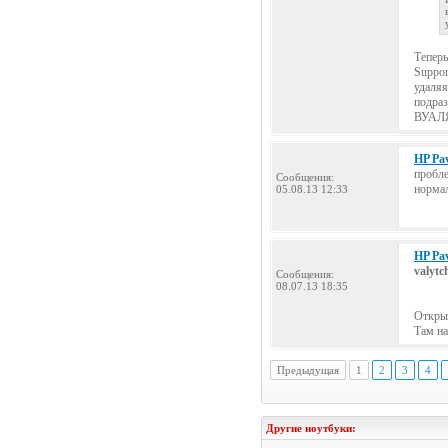
Теперь
Suppor
удаляя
подраз
ВУАЛЯ
HP Pav
пробле
Сообщения:
нормал
05.08.13 12:33
HP Pav
valytc
Сообщения:
08.07.13 18:35
Открыв
Там на
Предыдущая
1
2
3
4
Другие ноутбуки: