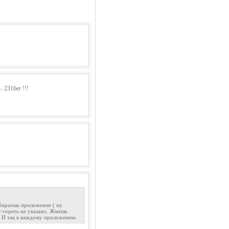
2316er !!!
ыбираешь приложение ( ну
т гореть не указано. Жмешь
й. И так к каждому приложению.