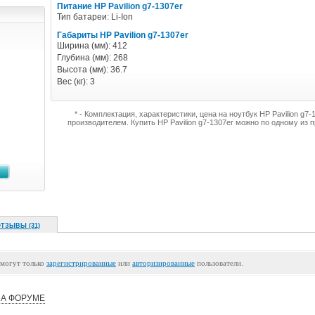
Питание HP Pavilion g7-1307er
Тип батареи: Li-Ion
Габариты HP Pavilion g7-1307er
Ширина (мм): 412
Глубина (мм): 268
Высота (мм): 36.7
Вес (кг): 3
* - Комплектация, характеристики, цена на ноутбук HP Pavilion g7
производителем. Купить HP Pavilion g7-1307er можно по одному из
ТЗЫВЫ (31)
 могут только
зарегистрированные
или
авторизированные
пользователи.
А ФОРУМЕ