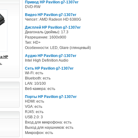
Привод HP Pavilion g7-1307er
DVD-RW
Видео HP Pavilion g7-1307er
Чипсет: AMD Radeon HD 6380G
Дисплей HP Pavilion g7-1307er
Диагональ (дюймы): 17.3
Разрешение: 1600x900
Тип: HD+
Особенности: LED, Glare (глянцевый)
Аудио HP Pavilion g7-1307er
ка HP
Intel High Definition Audio
б.
Сеть HP Pavilion g7-1307er
Wi-Fi: есть
Bluetooth: есть
LAN: 10/100
Веб-камера: есть
Порты HP Pavilion g7-1307er
HDMI: есть
VGA: есть
RJ45: есть
USB 2.0: 3
Вход для микрофона: есть
Выход для наушников: есть
Микрофон: есть