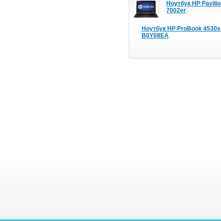
Ноутбук HP Pavilio
7002er
Ноутбук HP ProBook 4530s
B0Y08EA