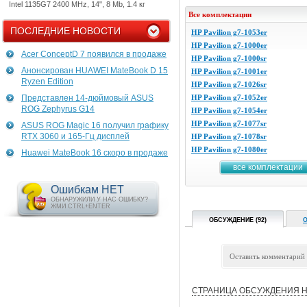
Intel 1135G7 2400 MHz, 14", 8 Mb, 1.4 кг
Все комплектации
ПОСЛЕДНИЕ НОВОСТИ
HP Pavilion g7-1053er
HP Pavilion g7-1000er
Acer ConceptD 7 появился в продаже
HP Pavilion g7-1000sr
Анонсирован HUAWEI MateBook D 15
HP Pavilion g7-1001er
Ryzen Edition
HP Pavilion g7-1026sr
Представлен 14-дюймовый ASUS
HP Pavilion g7-1052er
ROG Zephyrus G14
HP Pavilion g7-1054er
HP Pavilion g7-1077sr
ASUS ROG Magic 16 получил графику
RTX 3060 и 165-Гц дисплей
HP Pavilion g7-1078sr
HP Pavilion g7-1080er
Huawei MateBook 16 скоро в продаже
все комплектации
Ошибкам НЕТ
ОБНАРУЖИЛИ У НАС ОШИБКУ?
ЖМИ CTRL+ENTER
ОБСУЖДЕНИЕ (92)
О
Оставить комментарий
СТРАНИЦА ОБСУЖДЕНИЯ Н