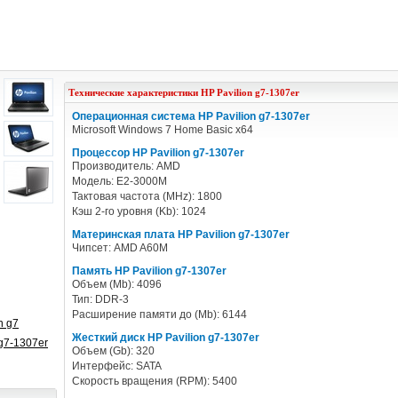
Технические характеристики
HP
Pavilion g7-1307er
Операционная система HP Pavilion g7-1307er
Microsoft Windows 7 Home Basic x64
Процессор HP Pavilion g7-1307er
Производитель: AMD
Модель: E2-3000M
Тактовая частота (MHz): 1800
Кэш 2-го уровня (Kb): 1024
Материнская плата HP Pavilion g7-1307er
Чипсет: AMD A60M
Память HP Pavilion g7-1307er
Объем (Mb): 4096
Тип: DDR-3
Расширение памяти до (Mb): 6144
n g7
Жесткий диск HP Pavilion g7-1307er
g7-1307er
Объем (Gb): 320
Интерфейс: SATA
Скорость вращения (RPM): 5400