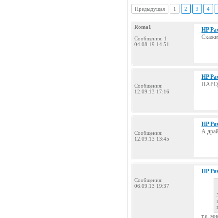
Предыдущая
1
2
3
4
Roma1
HP Pav
Скажит
Сообщения: 1
04.08.19 14:51
HP Pav
НАРОД
Сообщения:
12.09.13 17:16
HP Pav
А драй
Сообщения:
12.09.13 13:45
HP Pav
Сообщения:
06.09.13 19:37
т.е. м