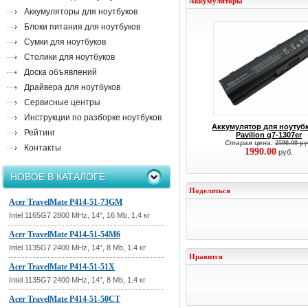
Аккумуляторы
Аккумуляторы для ноутбуков
Блоки питания для ноутбуков
Сумки для ноутбуков
Столики для ноутбуков
Доска объявлений
Драйвера для ноутбуков
Сервисные центры
Инструкции по разборке ноутбуков
Аккумулятор для ноутуб
Рейтинг
Pavilion g7-1307er
Старая цена:
2590.00 ру
Контакты
1990.00
руб.
НОВОЕ В КАТАЛОГЕ
Поделиться
Acer TravelMate P414-51-73GM
Intel 1165G7 2800 MHz, 14", 16 Mb, 1.4 кг
Acer TravelMate P414-51-54M6
Intel 1135G7 2400 MHz, 14", 8 Mb, 1.4 кг
Нравится
Acer TravelMate P414-51-51X
Intel 1135G7 2400 MHz, 14", 8 Mb, 1.4 кг
Acer TravelMate P414-51-50CT