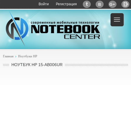
Войти
Регистрация
Пример:
купить HP 15-ab006ur
Главная
Ноутбуки HP
НОУТБУК HP 15-AB006UR