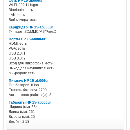
Сеть HP 15-ab006ur
Wi-Fi: 802.11 b/g/n
Bluetooth: есть
LAN: есть
Веб-камера: есть
Кардридер HP 15-ab006ur
Тип карт: SD/MMC/MS/Pro/xD
Порты HP 15-ab006ur
HDMI: есть
VGA: есть
USB 2.0: 1
USB 3.0: 2
Вход для микрофона: есть
Выход для наушников: есть
Микрофон: есть
Питание HP 15-ab006ur
Тип батареи: li-Ion
Емкость батареи: 2700
Автономная работа (ч.): 3
Габариты HP 15-ab006ur
Ширина (мм): 384
Длина (мм): 261
Высота (мм): 25
Вес (кг): 2.18