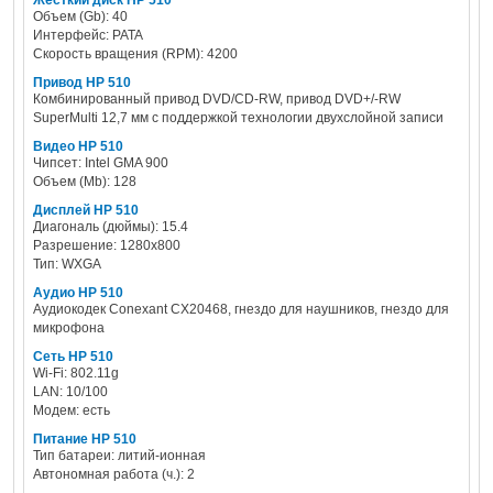
Жесткий диск HP 510
Объем (Gb): 40
Интерфейс: PATA
Скорость вращения (RPM): 4200
Привод HP 510
Комбинированный привод DVD/CD-RW, привод DVD+/-RW
SuperMulti 12,7 мм с поддержкой технологии двухслойной записи
Видео HP 510
Чипсет: Intel GMA 900
Объем (Mb): 128
Дисплей HP 510
Диагональ (дюймы): 15.4
Разрешение: 1280x800
Тип: WXGA
Аудио HP 510
Аудиокодек Conexant CX20468, гнездо для наушников, гнездо для
микрофона
Сеть HP 510
Wi-Fi: 802.11g
LAN: 10/100
Модем: есть
Питание HP 510
Тип батареи: литий-ионная
Автономная работа (ч.): 2