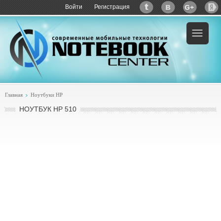
Войти
Регистрация
Пример:
купить HP 510
Главная
Ноутбуки HP
НОУТБУК HP 510