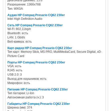
Диагональ (дюймы): 15.6
Разрешение: 1366x768
Тип: WXGA
Аудио HP Compaq Presario CQ62 230er
Intel High Definition Audio
Сеть HP Compaq Presario CQ62 230er
Wi-Fi: 802,11bg/n
Bluetooth: есть
LAN: 1 Gbit/s
Веб-камера: есть
Карт-ридер HP Compaq Presario CQ62 230er
Тип карт: Memory Stick, MS PRO, MultiMediaCard, Secure Digital, xD-
Picture Card
Порты HP Compaq Presario CQ62 230er
VGA: есть
RJ45: есть
USB 2.0: 3
Выход для наушников: есть
Микрофон: есть
Питание HP Compaq Presario CQ62 230er
Тип батареи: Li-Ion
Автономная работа (ч.): 3
Габариты HP Compaq Presario CQ62 230er
Ширина (мм): 374