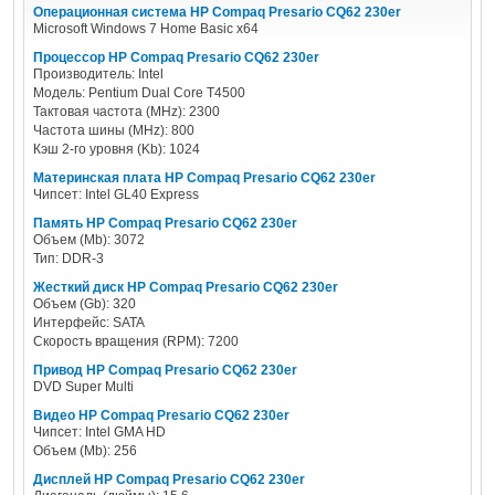
Операционная система HP Compaq Presario CQ62 230er
Microsoft Windows 7 Home Basic x64
Процессор HP Compaq Presario CQ62 230er
Производитель: Intel
Модель: Pentium Dual Core T4500
Тактовая частота (MHz): 2300
Частота шины (MHz): 800
Кэш 2-го уровня (Kb): 1024
Материнская плата HP Compaq Presario CQ62 230er
Чипсет: Intel GL40 Express
Память HP Compaq Presario CQ62 230er
Объем (Mb): 3072
Тип: DDR-3
Жесткий диск HP Compaq Presario CQ62 230er
Объем (Gb): 320
Интерфейс: SATA
Скорость вращения (RPM): 7200
Привод HP Compaq Presario CQ62 230er
DVD Super Multi
Видео HP Compaq Presario CQ62 230er
Чипсет: Intel GMA HD
Объем (Mb): 256
Дисплей HP Compaq Presario CQ62 230er