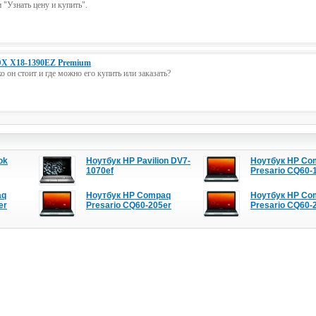
"Узнать цену и купить".
X X18-1390EZ Premium
о он стоит и где можно его купить или заказать?
ok
Ноутбук HP Pavilion DV7-
Ноутбук HP Co
1070ef
Presario CQ60-
aq
Ноутбук HP Compaq
Ноутбук HP Co
er
Presario CQ60-205er
Presario CQ60-