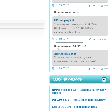
Дата: 03.03.23
читать далее
Пользователь: staruxa
HP Compaq 530
У ноутбуков с номерами KD092AA,
KE666AA, KP477AA, KP479AA
процессоры Intel Core...
Дата: 19.02.23
читать далее
Пользователь: STEPAn_2
Acer Extensa 5620
У меня полетела матрица, какие
видеовыходы можно использовать?
Дата: 19.02.23
читать далее
СВЕЖИЕ ОБЗОРЫ
HP ProBook 455 G8 – классика на службе у
бизнеса
Dell XPS 9510 — стремиться к идеальности
Lenovo P11 Pro – оправданная цена