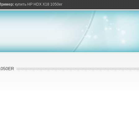
ов
Пример:
купить HP HDX X18 1050er
1050ER