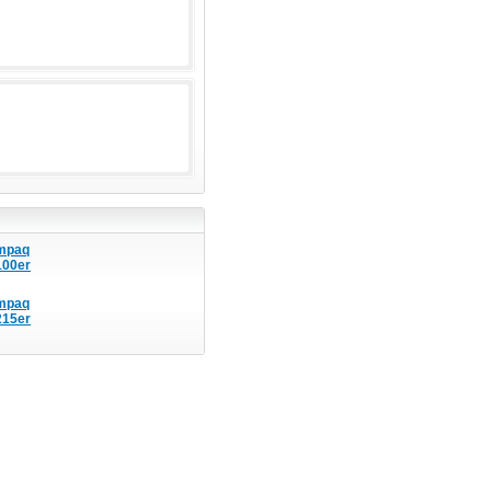
mpaq
100er
mpaq
215er