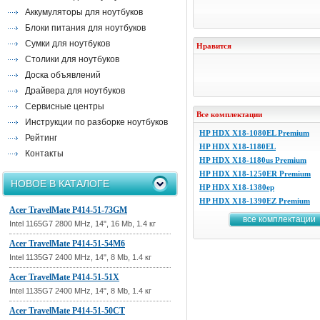
Аккумуляторы для ноутбуков
Блоки питания для ноутбуков
Сумки для ноутбуков
Нравится
Столики для ноутбуков
Доска объявлений
Драйвера для ноутбуков
Сервисные центры
Все комплектации
Инструкции по разборке ноутбуков
HP HDX X18-1080EL Premium
Рейтинг
HP HDX X18-1180EL
Контакты
HP HDX X18-1180us Premium
HP HDX X18-1250ER Premium
НОВОЕ В КАТАЛОГЕ
HP HDX X18-1380ep
HP HDX X18-1390EZ Premium
Acer TravelMate P414-51-73GM
все комплектации
Intel 1165G7 2800 MHz, 14", 16 Mb, 1.4 кг
Acer TravelMate P414-51-54M6
Intel 1135G7 2400 MHz, 14", 8 Mb, 1.4 кг
Acer TravelMate P414-51-51X
Intel 1135G7 2400 MHz, 14", 8 Mb, 1.4 кг
Acer TravelMate P414-51-50CT