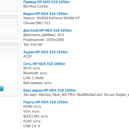
Привод HP HDX X18 1050er
Blu-Ray Combo
Видео HP HDX X18 1050er
Чипсет: NVIDIA GeForce 9600M GT
Объем (Mb): 512
Дисплей HP HDX X18 1050er
Диагональ (дюймы): 18.4
Разрешение: 1920x1080
Тип: Full HD
Аудио HP HDX X18 1050er
AC97
Сеть HP HDX X18 1050er
Wi-Fi: есть
Bluetooth: есть
LAN: 1 Gbit/s
Веб-камера: есть
Карт-ридер HP HDX X18 1050er
Тип карт: Memory Stick, MS PRO, MultiMediaCard, Secure Digital, 
Порты HP HDX X18 1050er
HDMI: есть
VGA: есть
IEEE1394: есть
RJ45: есть
USB 2.0: 4