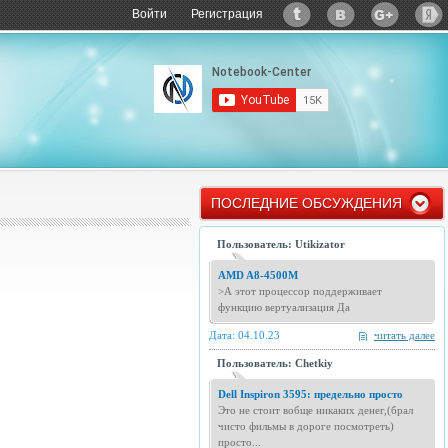
Войти
Регистрация
ПОСЛЕДНИЕ ОБСУЖДЕНИЯ
Пользователь: Utikizator
AMD A8-4500M
>А этот процессор поддерживает
функцию вертуализация Да
Дата: 04.10.23
читать далее
Пользователь: Chetkiy
Dell Inspiron 3595: предельно просто
Это не стоит вобще никаких денег,(брал
чисто фильмы в дороге посмотреть)
просто...