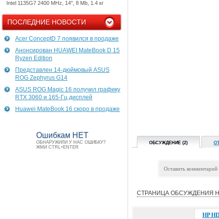
Intel 1135G7 2400 MHz, 14", 8 Mb, 1.4 кг
ПОСЛЕДНИЕ НОВОСТИ
Acer ConceptD 7 появился в продаже
Анонсирован HUAWEI MateBook D 15
Ryzen Edition
Представлен 14-дюймовый ASUS
ROG Zephyrus G14
ASUS ROG Magic 16 получил графику
RTX 3060 и 165-Гц дисплей
Huawei MateBook 16 скоро в продаже
Ошибкам НЕТ
ОБНАРУЖИЛИ У НАС ОШИБКУ?
ОБСУЖДЕНИЕ (2)
О
ЖМИ CTRL+ENTER
Оставить комментарий
СТРАНИЦА ОБСУЖДЕНИЯ Н
HP HD