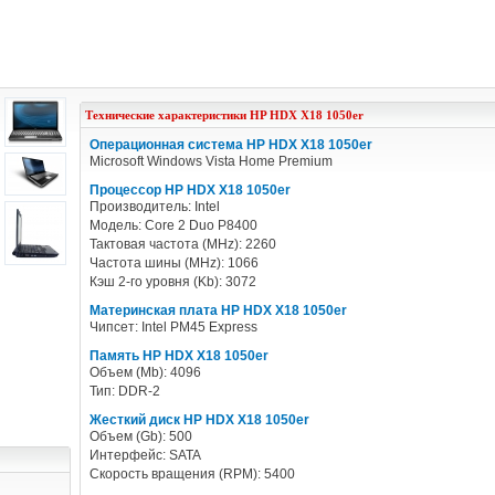
Технические характеристики
HP
HDX X18 1050er
Операционная система HP HDX X18 1050er
Microsoft Windows Vista Home Premium
Процессор HP HDX X18 1050er
Производитель: Intel
Модель: Core 2 Duo P8400
Тактовая частота (MHz): 2260
Частота шины (MHz): 1066
Кэш 2-го уровня (Kb): 3072
Материнская плата HP HDX X18 1050er
Чипсет: Intel PM45 Express
Память HP HDX X18 1050er
Объем (Mb): 4096
Тип: DDR-2
Жесткий диск HP HDX X18 1050er
Объем (Gb): 500
Интерфейс: SATA
Скорость вращения (RPM): 5400