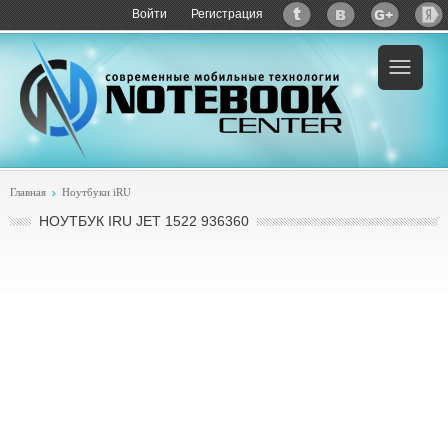
Войти
Регистрация
Пример:
купить iRU Jet 1522 936360
Главная
Ноутбуки iRU
НОУТБУК IRU JET 1522 936360