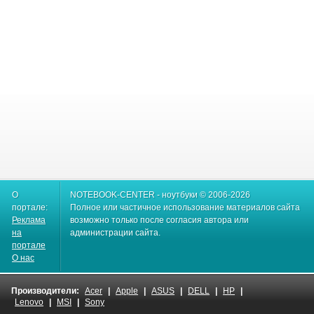
О
NOTEBOOK-CENTER - ноутбуки © 2006-2026
портале:
Полное или частичное использование материалов сайта
Реклама
возможно только после согласия автора или
на
администрации сайта.
портале
О нас
Производители:
Acer
|
Apple
|
ASUS
|
DELL
|
HP
|
Lenovo
|
MSI
|
Sony