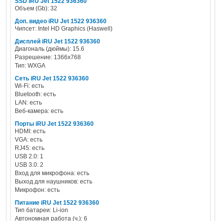
SSD iRU Jet 1522 936360
Объем (Gb): 32
Доп. видео iRU Jet 1522 936360
Чипсет: Intel HD Graphics (Haswell)
Дисплей iRU Jet 1522 936360
Диагональ (дюймы): 15.6
Разрешение: 1366х768
Тип: WXGA
Сеть iRU Jet 1522 936360
Wi-Fi: есть
Bluetooth: есть
LAN: есть
Веб-камера: есть
Порты iRU Jet 1522 936360
HDMI: есть
VGA: есть
RJ45: есть
USB 2.0: 1
USB 3.0: 2
Вход для микрофона: есть
Выход для наушников: есть
Микрофон: есть
Питание iRU Jet 1522 936360
Тип батареи: Li-ion
Автономная работа (ч.): 6