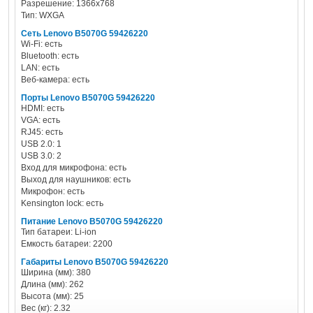
Разрешение: 1366x768
Тип: WXGA
Сеть Lenovo B5070G 59426220
Wi-Fi: есть
Bluetooth: есть
LAN: есть
Веб-камера: есть
Порты Lenovo B5070G 59426220
HDMI: есть
VGA: есть
RJ45: есть
USB 2.0: 1
USB 3.0: 2
Вход для микрофона: есть
Выход для наушников: есть
Микрофон: есть
Kensington lock: есть
Питание Lenovo B5070G 59426220
Тип батареи: Li-ion
Емкость батареи: 2200
Габариты Lenovo B5070G 59426220
Ширина (мм): 380
Длина (мм): 262
Высота (мм): 25
Вес (кг): 2.32