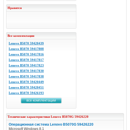
Нравится
Все комплектации
Lenovo B5070 59420439
Lenovo B5070 59417808
Lenovo B5070 59417816
Lenovo B5070 59417817
Lenovo B5070 59417823
Lenovo B5070 59417830
Lenovo B5070 59417838
Lenovo B5070 59420449
Lenovo B5070 59420451
Lenovo B5070 59426193
все комплектации
Технические характеристики
Lenovo
B5070G 59426220
Операционная система Lenovo B5070G 59426220
Microsoft Windows 8.1