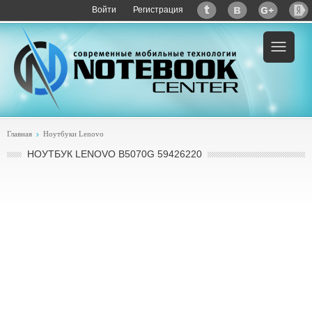
Войти
Регистрация
Пример:
купить Lenovo B5070G 59426220
Главная
Ноутбуки Lenovo
НОУТБУК LENOVO B5070G 59426220