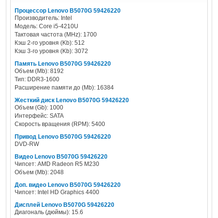
Процессор Lenovo B5070G 59426220
Производитель: Intel
Модель: Core i5-4210U
Тактовая частота (MHz): 1700
Кэш 2-го уровня (Kb): 512
Кэш 3-го уровня (Kb): 3072
Память Lenovo B5070G 59426220
Объем (Mb): 8192
Тип: DDR3-1600
Расширение памяти до (Mb): 16384
Жесткий диск Lenovo B5070G 59426220
Объем (Gb): 1000
Интерфейс: SATA
Скорость вращения (RPM): 5400
Привод Lenovo B5070G 59426220
DVD-RW
Видео Lenovo B5070G 59426220
Чипсет: AMD Radeon R5 M230
Объем (Mb): 2048
Доп. видео Lenovo B5070G 59426220
Чипсет: Intel HD Graphics 4400
Дисплей Lenovo B5070G 59426220
Диагональ (дюймы): 15.6