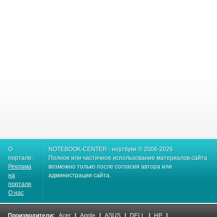
О
NOTEBOOK-CENTER - ноутбуки © 2006-2026
портале:
Полное или частичное использование материалов сайта
Реклама
возможно только после согласия автора или
на
администрации сайта.
портале
О нас
Производители:
Acer
|
Apple
|
ASUS
|
DELL
|
HP
|