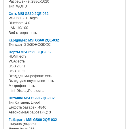
Разрешение: 2880x1620
Тип: WQHD+
Сеть MSI GS60 2QE-032
Wi-Fi: 802.11 b/g/n
Bluetooth: 4.0
LAN: 10/100
Веб-камера: есть
Кардридер MSI GS60 2QE-032
Тип карт: SD/SDHC/SDXC
Порты MSI GS60 2QE-032
HDMI: есть
VGA: есть
USB 2.0: 1
USB 3.0: 2
Вход для микрофона: есть
Выход для наушников: есть
Микрофон: есть
mini-DisplayPort: есть
Питание MSI GS60 2QE-032
Тип батареи: Li-pol
Емкость батареи: 4840
Автономная работа (ч.): 3
Габариты MSI GS60 2QE-032
Ширина (мм): 390