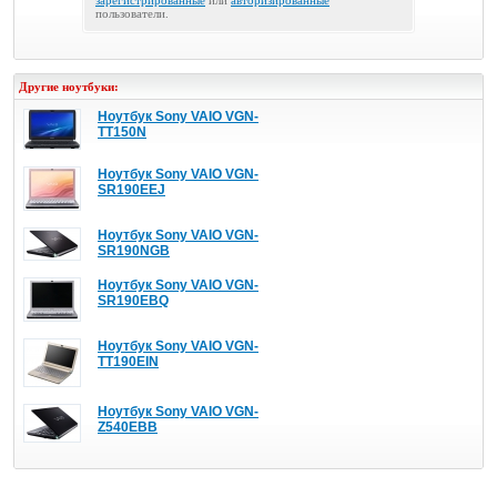
зарегистрированные
или
авторизированные
пользователи.
Другие ноутбуки:
Ноутбук Sony VAIO VGN-
TT150N
Ноутбук Sony VAIO VGN-
SR190EEJ
Ноутбук Sony VAIO VGN-
SR190NGB
Ноутбук Sony VAIO VGN-
SR190EBQ
Ноутбук Sony VAIO VGN-
TT190EIN
Ноутбук Sony VAIO VGN-
Z540EBB