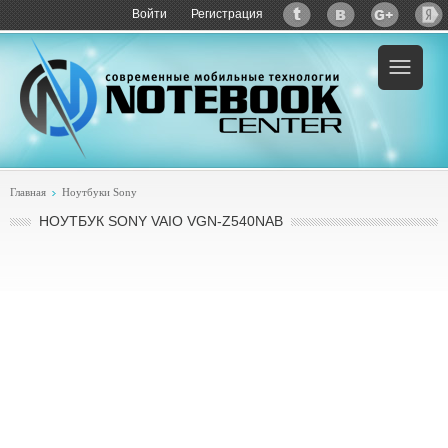
Войти
Регистрация
Пример:
купить Sony VAIO VGN-Z540NAB
Главная
Ноутбуки Sony
НОУТБУК SONY VAIO VGN-Z540NAB