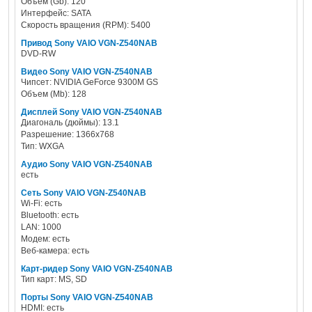
Объем (Gb): 120
Интерфейс: SATA
Скорость вращения (RPM): 5400
Привод Sony VAIO VGN-Z540NAB
DVD-RW
Видео Sony VAIO VGN-Z540NAB
Чипсет: NVIDIA GeForce 9300M GS
Объем (Mb): 128
Дисплей Sony VAIO VGN-Z540NAB
Диагональ (дюймы): 13.1
Разрешение: 1366x768
Тип: WXGA
Аудио Sony VAIO VGN-Z540NAB
есть
Сеть Sony VAIO VGN-Z540NAB
Wi-Fi: есть
Bluetooth: есть
LAN: 1000
Модем: есть
Веб-камера: есть
Карт-ридер Sony VAIO VGN-Z540NAB
Тип карт: MS, SD
Порты Sony VAIO VGN-Z540NAB
HDMI: есть