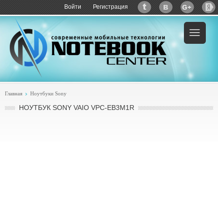
Войти
Регистрация
Пример:
купить Sony VAIO VPC-EB3M1R
Главная
Ноутбуки Sony
НОУТБУК SONY VAIO VPC-EB3M1R