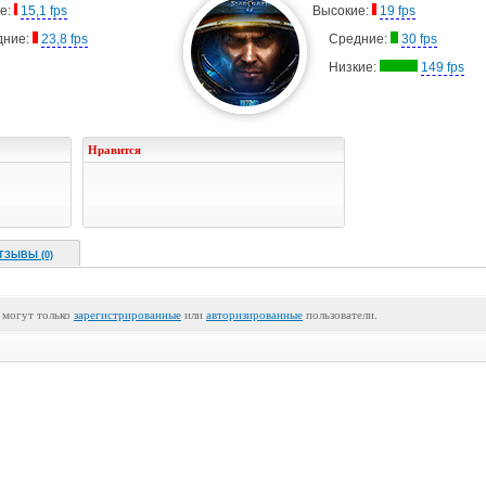
е:
15,1 fps
Высокие:
19 fps
дние:
23,8 fps
Средние:
30 fps
Низкие:
149 fps
Нравится
ТЗЫВЫ (0)
 могут только
зарегистрированные
или
авторизированные
пользователи.