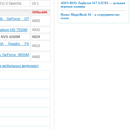
ASUS ROG Zephyrus S17 GX703 — дельная
R11.5 OpenGL
16.1
игровая машина
3DMark06
Honor MagicBook 16 – к сотрудничеству
готов
DIA GeForce GT
4950
adeon HD 7550M
4932
A NVS 4200M
4929
DIA Quadro FX
4916
A GeForce 9650M
4880
ех мобильных видеокарт