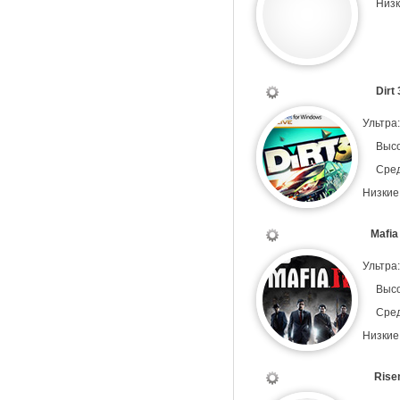
Низк
Dirt 
Ультра
Выс
Сре
Низкие
Mafia
Ультра
Выс
Сре
Низкие
Rise