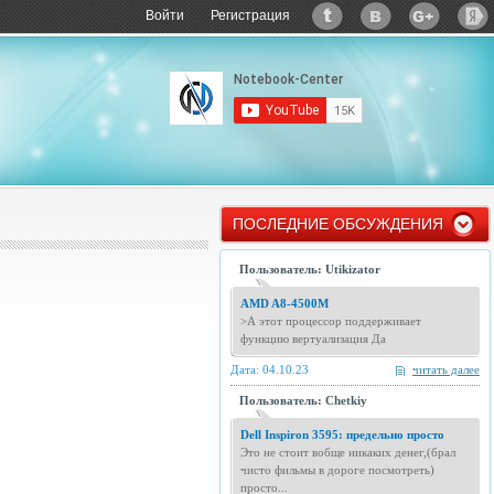
Войти
Регистрация
ПОСЛЕДНИЕ ОБСУЖДЕНИЯ
Пользователь: Utikizator
AMD A8-4500M
>А этот процессор поддерживает
функцию вертуализация Да
Дата: 04.10.23
читать далее
Пользователь: Chetkiy
Dell Inspiron 3595: предельно просто
Это не стоит вобще никаких денег,(брал
чисто фильмы в дороге посмотреть)
просто...