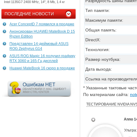
Разрядность шины памят
Intel 1135G7 2400 MHz, 14", 8 Mb, 1.4 кг
Тип памяти:
ПОСЛЕДНИЕ НОВОСТИ
Максимум памяти:
Acer ConceptD 7 появился в продаже
Общая память:
Анонсирован HUAWEI MateBook D 15
Ryzen Edition
DirectX:
Представлен 14-дюймовый ASUS
ROG Zephyrus G14
Технология:
ASUS ROG Magic 16 получил графику
Размер ноутбука:
RTX 3060 и 165-Гц дисплей
Huawei MateBook 16 скоро в продаже
Дата выхода:
Ссылка на производителя
Ошибкам НЕТ
* Указанные тактовые час
ОБНАРУЖИЛИ У НАС ОШИБКУ?
ЖМИ CTRL+ENTER
По материалам сайта:
not
ТЕСТИРОВАНИЕ NVIDIA NVS
Anno 1
Ультра