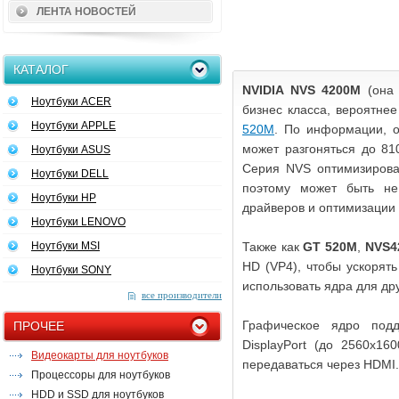
ЛЕНТА НОВОСТЕЙ
КАТАЛОГ
NVIDIA NVS 4200M
(она 
Ноутбуки ACER
бизнес класса, вероятне
Ноутбуки APPLE
520M
. По информации, о
может разгоняться до 8
Ноутбуки ASUS
Серия NVS оптимизирова
Ноутбуки DELL
поэтому может быть не
Ноутбуки HP
драйверов и оптимизации
Ноутбуки LENOVO
Ноутбуки MSI
Также как
GT 520M
,
NVS4
HD (VP4), чтобы ускорят
Ноутбуки SONY
использовать ядра для др
все производители
Графическое ядро под
ПРОЧЕЕ
DisplayPort (до 2560x16
Видеокарты для ноутбуков
передаваться через HDMI.
Процессоры для ноутбуков
HDD и SSD для ноутбуков