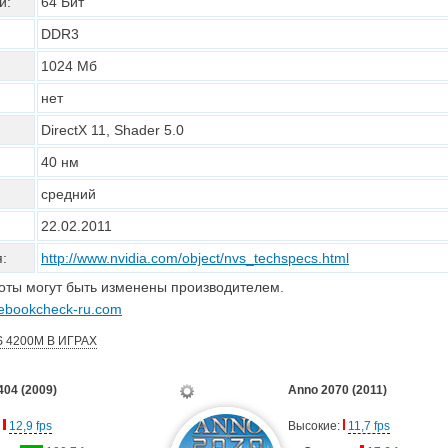
и:
64 Бит
DDR3
1024 Мб
нет
DirectX 11, Shader 5.0
40 нм
средний
22.02.2011
:
http://www.nvidia.com/object/nvs_techspecs.html
тоты могут быть изменены производителем.
ebookcheck-ru.com
 4200M В ИГРАХ
404 (2009)
Anno 2070 (2011)
:
12,9 fps
Высокие:
11,7 fps