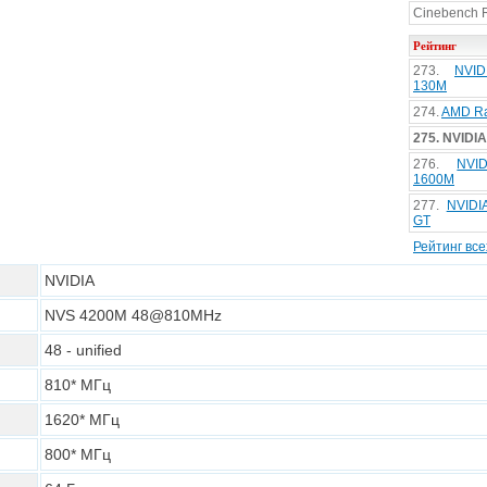
Cinebench 
Рейтинг
273.
NVI
130M
274.
AMD R
275. NVIDI
276.
NVI
1600M
277.
NVIDI
GT
Рейтинг вс
NVIDIA
NVS 4200M 48@810MHz
48 - unified
810* МГц
1620* МГц
800* МГц