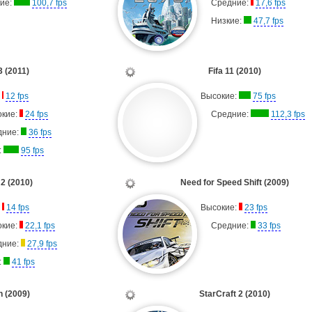
ие:
100,7 fps
Средние:
17,6 fps
Низкие:
47,7 fps
3 (2011)
Fifa 11 (2010)
:
12 fps
Высокие:
75 fps
окие:
24 fps
Средние:
112,3 fps
дние:
36 fps
:
95 fps
 2 (2010)
Need for Speed Shift (2009)
:
14 fps
Высокие:
23 fps
окие:
22,1 fps
Средние:
33 fps
дние:
27,9 fps
:
41 fps
n (2009)
StarCraft 2 (2010)