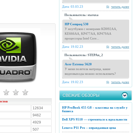
Дата: 03.03.23
читать далее
Пользователь: staruxa
HP Compaq 530
У ноутбуков с номерами KD092AA,
KE666AA, KP477AA, KP479AA
процессоры Intel Core...
Дата: 19.02.23
читать далее
Пользователь: STEPAn_2
Acer Extensa 5620
У меня полетела матрица, какие
видеовыходы можно использовать?
Дата: 19.02.23
читать далее
СВЕЖИЕ ОБЗОРЫ
естов
HP ProBook 455 G8 – классика на службе у
12634
бизнеса
9462
Dell XPS 9510 — стремиться к идеальности
4929
Lenovo P11 Pro – оправданная цена
507