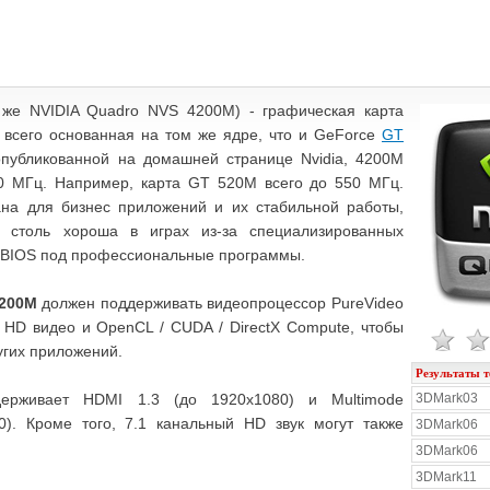
же NVIDIA Quadro NVS 4200M) - графическая карта
е всего основанная на том же ядре, что и GeForce
GT
публикованной на домашней странице Nvidia, 4200M
10 МГц. Например, карта GT 520M всего до 550 МГц.
на для бизнес приложений и их стабильной работы,
 столь хороша в играх из-за специализированных
 BIOS под профессиональные программы.
200M
должен поддерживать видеопроцессор PureVideo
ь HD видео и OpenCL / CUDA / DirectX Compute, чтобы
угих приложений.
Результаты т
держивает HDMI 1.3 (до 1920x1080) и Multimode
3DMark03
00). Кроме того, 7.1 канальный HD звук могут также
3DMark06
3DMark06
3DMark11