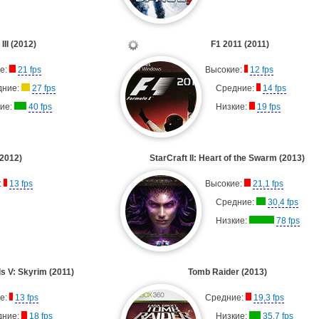
III (2012)
F1 2011 (2011)
е:
21 fps
Высокие:
12 fps
дние:
27 fps
Средние:
14 fps
ие:
40 fps
Низкие:
19 fps
(2012)
StarCraft II: Heart of the Swarm (2013)
:
13 fps
Высокие:
21,1 fps
Средние:
30,4 fps
Низкие:
78 fps
ls V: Skyrim (2011)
Tomb Raider (2013)
е:
13 fps
Средние:
19,3 fps
дние:
18 fps
Низкие:
35,7 fps