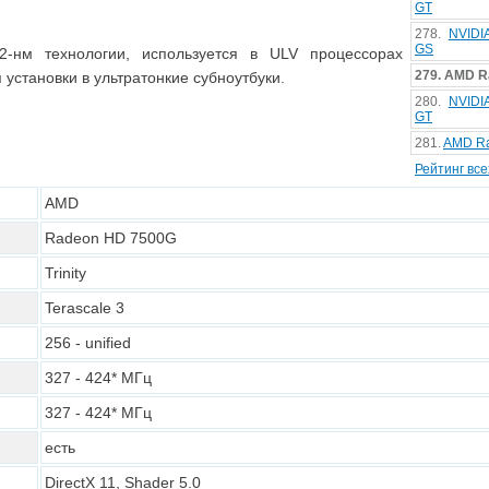
GT
278.
NVIDI
GS
2-нм технологии, используется в ULV процессорах
279. AMD R
 установки в ультратонкие субноутбуки.
280.
NVIDI
GT
281.
AMD R
Рейтинг вс
AMD
Radeon HD 7500G
Trinity
Terascale 3
256
- unified
327 - 424
* МГц
327 - 424
* МГц
есть
DirectX 11, Shader 5.0