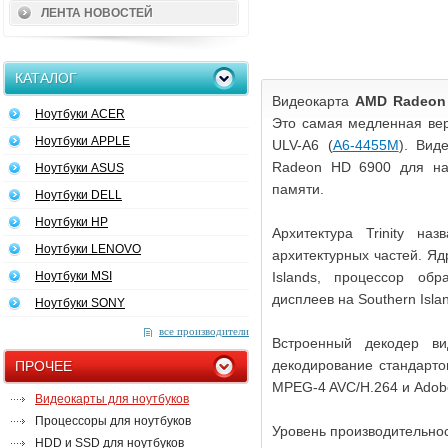
ЛЕНТА НОВОСТЕЙ
КАТАЛОГ
Видеокарта
AMD Radeon
Ноутбуки ACER
Это самая медленная вер
Ноутбуки APPLE
ULV-A6 (
A6-4455M
). Вид
Radeon HD 6900 для на
Ноутбуки ASUS
памяти.
Ноутбуки DELL
Ноутбуки HP
Архитектура Trinity на
Ноутбуки LENOVO
архитектурных частей. Яд
Ноутбуки MSI
Islands, процессор об
дисплеев на Southern Isla
Ноутбуки SONY
все производители
Встроенный декодер в
декодирование стандартов
ПРОЧЕЕ
MPEG-4 AVC/H.264 и Adob
Видеокарты для ноутбуков
Процессоры для ноутбуков
Уровень производительно
HDD и SSD для ноутбуков