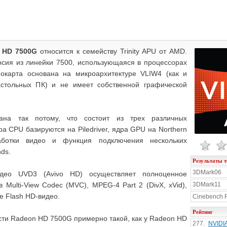
 HD 7500G
относится к семейству Trinity APU от AMD.
сия из линейки 7500, использующаяся в процессорах
еокарта основана на микроархитектуре VLIW4 (как и
стольных ПК) и не имеет собственной графической
звана так потому, что состоит из трех различных
ра CPU базируются на Piledriver, ядра GPU на Northern
работки видео и функция подключения нескольких
nds.
Результаты т
3DMark06
идео UVD3 (Avivo HD) осуществляет полноценное
 Multi-View Codec (MVC), MPEG-4 Part 2 (DivX, xVid),
3DMark11
e Flash HD-видео.
Cinebench 
Рейтинг
сти Radeon HD 7500G примерно такой, как у Radeon HD
277.
NVIDI