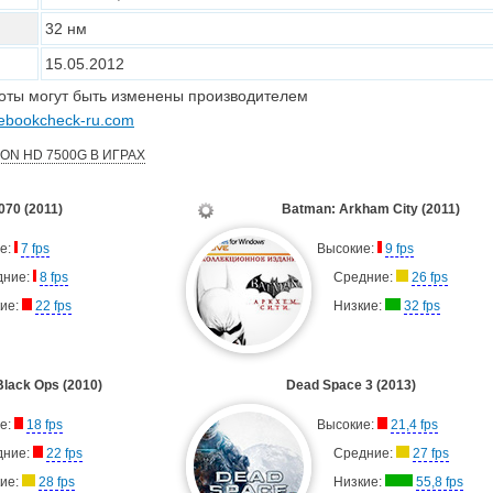
32
нм
15.05.2012
тоты могут быть изменены производителем
ebookcheck-ru.com
N HD 7500G В ИГРАХ
070 (2011)
Batman: Arkham City (2011)
е:
7 fps
Высокие:
9 fps
дние:
8 fps
Средние:
26 fps
ие:
22 fps
Низкие:
32 fps
 Black Ops (2010)
Dead Space 3 (2013)
е:
18 fps
Высокие:
21,4 fps
дние:
22 fps
Средние:
27 fps
ие:
28 fps
Низкие:
55,8 fps