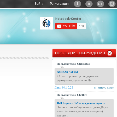
Войти
Регистрация
ПОСЛЕДНИЕ ОБСУЖДЕНИЯ
Пользователь: Utikizator
AMD A8-4500M
>А этот процессор поддерживает
функцию вертуализация Да
Дата: 04.10.23
читать далее
Пользователь: Chetkiy
Dell Inspiron 3595: предельно просто
Это не стоит вобще никаких денег,(брал
чисто фильмы в дороге посмотреть)
просто...