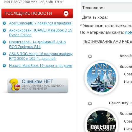
Intel 1135G7 2400 MHz, 14", 8 Mb, 1.4 кг
Технология:
ПОСЛЕДНИЕ НОВОСТИ
Дата выхода:
Acer ConceptD 7 появился в продаже
* Указанные тактовые час
Анонсирован HUAWEI MateBook D 15
По материалам сайта:
not
Ryzen Edition
ТЕСТИРОВАНИЕ AMD RADEO
Представлен 14-дюймовый ASUS
ROG Zephyrus G14
ASUS ROG Magic 16 получил графику
Anno 2
RTX 3060 и 165-Гц дисплей
Huawei MateBook 16 скоро в продаже
Высоки
Сре
Ошибкам НЕТ
Низк
ОБНАРУЖИЛИ У НАС ОШИБКУ?
ЖМИ CTRL+ENTER
Call of Duty:
Высоки
Сре
Низк