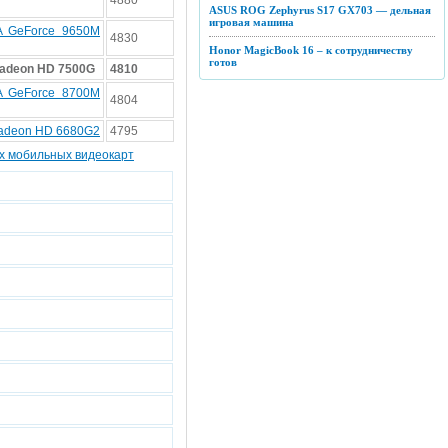
4880
ASUS ROG Zephyrus S17 GX703 — дельная
игровая машина
A GeForce 9650M
4830
Honor MagicBook 16 – к сотрудничеству
готов
adeon HD 7500G
4810
A GeForce 8700M
4804
adeon HD 6680G2
4795
ех мобильных видеокарт