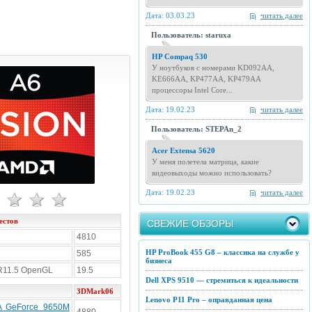
Дата: 03.03.23
читать далее
Пользователь: staruxa
HP Compaq 530
У ноутбуков с номерами KD092AA,
KE666AA, KP477AA, KP479AA
процессоры Intel Core...
Дата: 19.02.23
читать далее
Пользователь: STEPAn_2
Acer Extensa 5620
У меня полетела матрица, какие
видеовыходы можно использовать?
Дата: 19.02.23
читать далее
естов
СВЕЖИЕ ОБЗОРЫ
4810
HP ProBook 455 G8 – классика на службе у
585
бизнеса
R11.5 OpenGL
19.5
Dell XPS 9510 — стремиться к идеальности
3DMark06
Lenovo P11 Pro – оправданная цена
A GeForce 9650M