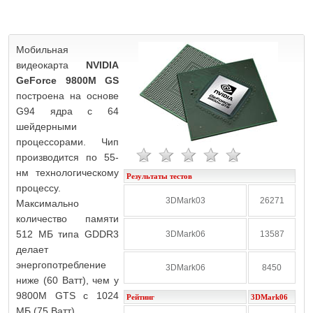
Мобильная
видеокарта
NVIDIA
GeForce 9800M GS
построена на основе
G94 ядра с 64
шейдерными
процессорами. Чип
производится по 55-
нм технологическому
Результаты тестов
процессу.
3DMark03
26271
Максимально
количество памяти
512 МБ типа GDDR3
3DMark06
13587
делает
энергопотребление
3DMark06
8450
ниже (60 Ватт), чем у
9800M GTS с 1024
Рейтинг
3DMark06
МБ (75 Ватт).