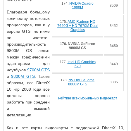
174.
NVIDIA Quadro
8509
1000M
Благодаря большому
количеству потоковых
175.
AMD Radeon HD
процессоров, как и у
7640G + HD 7670M Dual
8452
Graphics
версии GTS, но ниже
по частоте,
производительность
176. NVIDIA GeForce
8450
9800M GS
9800M GS лежит
между графическими
177.
Intel HD Graphics
адаптерами для
8449
620
ноутбуков
9700M GTS
и
9800M GTS
. Таким
178.
NVIDIA GeForce
8385
образом, все DirectX
8800M GTS
10 игр 2008 года все
должны хорошо
Рейтинг всех мобильных видеокарт
работать при средней
и высокой
детализации.
Как и все карты видеокарты с поддержкой DirectX 10,