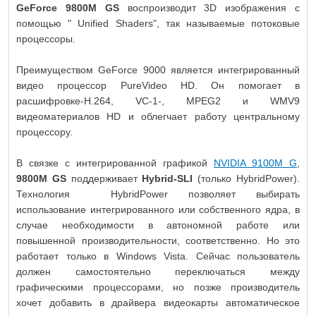
GeForce 9800M GS
воспроизводит 3D изображения с
помощью " Unified Shaders", так называемые потоковые
процессоры.
Преимуществом GeForce 9000 является интегрированный
видео процессор PureVideo HD. Он помогает в
расшифровке-H.264, VC-1-, MPEG2 и WMV9
видеоматериалов HD и облегчает работу центральному
процессору.
В связке с интегрированной графикой
NVIDIA 9100M G
,
9800M GS
поддерживает
Hybrid-SLI
(только HybridPower).
Технология HybridPower позволяет выбирать
использование интегрированного или собственного ядра, в
случае необходимости в автономной работе или
повышенной производительности, соответственно. Но это
работает только в Windows Vista. Сейчас пользователь
должен самостоятельно переключаться между
графическими процессорами, но позже производитель
хочет добавить в драйвера видеокарты автоматическое