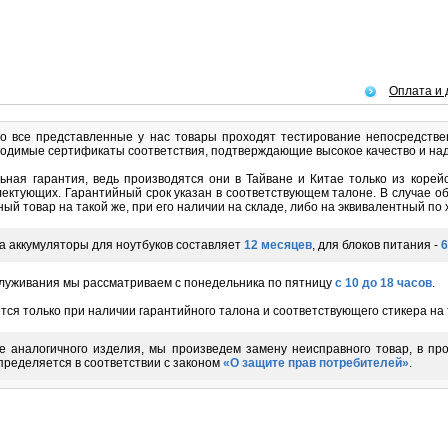
Оплата и 
 все представленные у нас товары проходят тестирование непосредстве
ходимые сертификаты соответствия, подтверждающие высокое качество и на
ьная гарантия, ведь производятся они в Тайване и Китае только из корейс
плектующих. Гарантийный срок указан в соответствующем талоне. В случае 
й товар на такой же, при его наличии на складе, либо на эквивалентный по 
а аккумуляторы для ноутбуков составляет
12 месяцев
, для блоков питания -
6
служивания мы рассматриваем с понедельника по пятницу
с 10 до 18 часов
.
ся только при наличии гарантийного талона и соответствующего стикера на 
е аналогичного изделия, мы произведем замену неисправного товар, в пр
пределяется в соответствии с законом
«О защите прав потребителей»
.