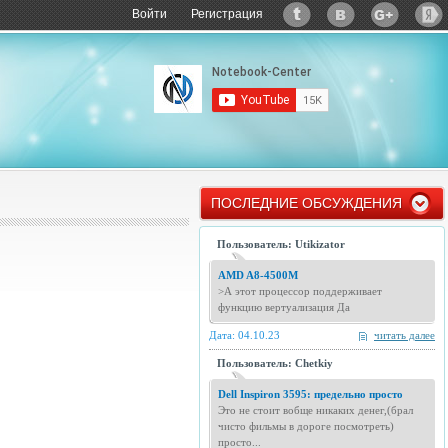
Войти
Регистрация
ПОСЛЕДНИЕ ОБСУЖДЕНИЯ
Пользователь: Utikizator
AMD A8-4500M
>А этот процессор поддерживает
функцию вертуализация Да
Дата: 04.10.23
читать далее
Пользователь: Chetkiy
Dell Inspiron 3595: предельно просто
Это не стоит вобще никаких денег,(брал
чисто фильмы в дороге посмотреть)
просто...