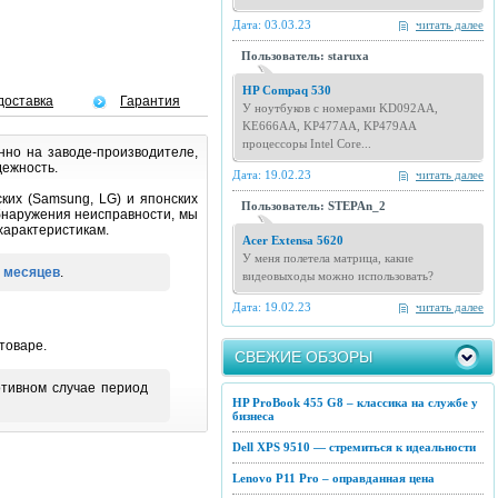
Дата: 03.03.23
читать далее
Пользователь: staruxa
HP Compaq 530
доставка
Гарантия
У ноутбуков с номерами KD092AA,
KE666AA, KP477AA, KP479AA
процессоры Intel Core...
нно на заводе-производителе,
дежность.
Дата: 19.02.23
читать далее
ких (Samsung, LG) и японских
Пользователь: STEPAn_2
обнаружения неисправности, мы
характеристикам.
Acer Extensa 5620
У меня полетела матрица, какие
 месяцев
.
видеовыходы можно использовать?
Дата: 19.02.23
читать далее
товаре.
СВЕЖИЕ ОБЗОРЫ
отивном случае период
HP ProBook 455 G8 – классика на службе у
бизнеса
Dell XPS 9510 — стремиться к идеальности
Lenovo P11 Pro – оправданная цена