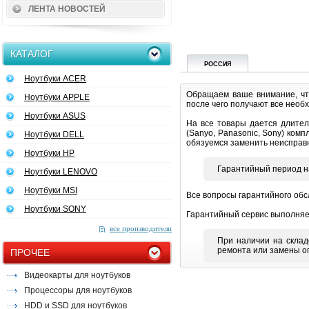
ЛЕНТА НОВОСТЕЙ
КАТАЛОГ
РОССИЯ
Ноутбуки ACER
Обращаем ваше внимание, что
Ноутбуки APPLE
после чего получают все необ
Ноутбуки ASUS
На все товары дается длител
(Sanyo, Panasonic, Sony) ком
Ноутбуки DELL
обязуемся заменить неисправны
Ноутбуки HP
Гарантийный период н
Ноутбуки LENOVO
Ноутбуки MSI
Все вопросы гарантийного об
Ноутбуки SONY
Гарантийный сервис выполняет
все производители
При наличии на склад
ремонта или замены о
ПРОЧЕЕ
Видеокарты для ноутбуков
Процессоры для ноутбуков
HDD и SSD для ноутбуков