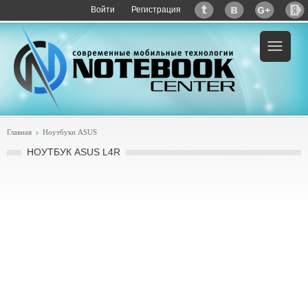
Войти
Регистрация
Пример:
купить ASUS L4R
Главная
Ноутбуки ASUS
НОУТБУК ASUS L4R