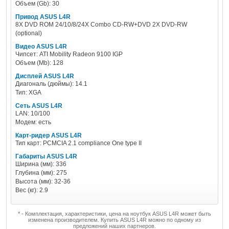
Объем (Gb): 30
Привод ASUS L4R
8X DVD ROM 24/10/8/24X Combo CD-RW+DVD 2X DVD-RW
(optional)
Видео ASUS L4R
Чипсет: ATI Mobility Radeon 9100 IGP
Объем (Mb): 128
Дисплей ASUS L4R
Диагональ (дюймы): 14.1
Тип: XGA
Сеть ASUS L4R
LAN: 10/100
Модем: есть
Карт-ридер ASUS L4R
Тип карт: PCMCIA 2.1 compliance One type II
Габариты ASUS L4R
Ширина (мм): 336
Глубина (мм): 275
Высота (мм): 32-36
Вес (кг): 2.9
* - Комплектация, характеристики, цена на ноутбук ASUS L4R может быть
изменена производителем. Купить ASUS L4R можно по одному из
предложений наших партнеров.