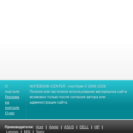
О
NOTEBOOK-CENTER - ноутбуки © 2006-2026
портале:
Полное или частичное использование материалов сайта
Реклама
возможно только после согласия автора или
на
администрации сайта.
портале
О нас
Производители:
Acer
|
Apple
|
ASUS
|
DELL
|
HP
|
Lenovo
|
MSI
|
Sony