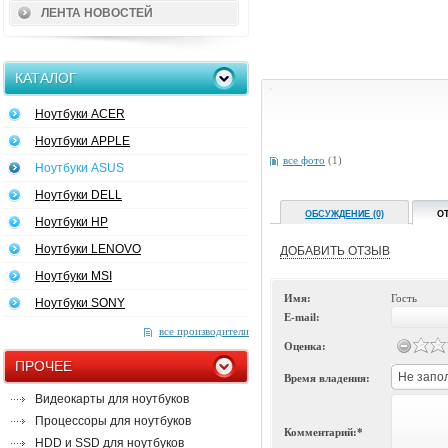
ЛЕНТА НОВОСТЕЙ
КАТАЛОГ
Ноутбуки ACER
Ноутбуки APPLE
все фото
(1)
Ноутбуки ASUS
Ноутбуки DELL
ОБСУЖДЕНИЕ (0)
О
Ноутбуки HP
Ноутбуки LENOVO
ДОБАВИТЬ ОТЗЫВ
Ноутбуки MSI
Имя:
Гость
Ноутбуки SONY
E-mail:
все производители
Оценка:
ПРОЧЕЕ
Не запо
Время владения:
Видеокарты для ноутбуков
Процессоры для ноутбуков
Комментарий:*
HDD и SSD для ноутбуков