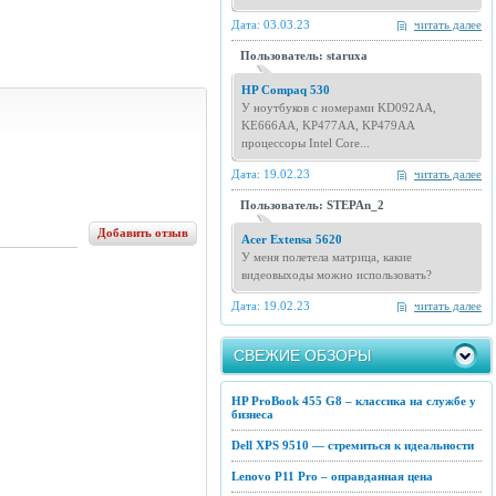
Дата: 03.03.23
читать далее
Пользователь: staruxa
HP Compaq 530
У ноутбуков с номерами KD092AA,
KE666AA, KP477AA, KP479AA
процессоры Intel Core...
Дата: 19.02.23
читать далее
Пользователь: STEPAn_2
Добавить отзыв
Acer Extensa 5620
У меня полетела матрица, какие
видеовыходы можно использовать?
Дата: 19.02.23
читать далее
СВЕЖИЕ ОБЗОРЫ
HP ProBook 455 G8 – классика на службе у
бизнеса
Dell XPS 9510 — стремиться к идеальности
Lenovo P11 Pro – оправданная цена