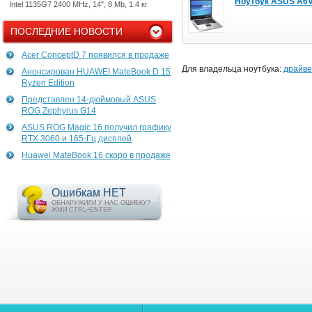
Ноутбук ASUS A6
Intel 1135G7 2400 MHz, 14", 8 Mb, 1.4 кг
ПОСЛЕДНИЕ НОВОСТИ
Acer ConceptD 7 появился в продаже
Для владельца ноутбука:
драйве
Анонсирован HUAWEI MateBook D 15
Ryzen Edition
Представлен 14-дюймовый ASUS
ROG Zephyrus G14
ASUS ROG Magic 16 получил графику
RTX 3060 и 165-Гц дисплей
Huawei MateBook 16 скоро в продаже
Ошибкам НЕТ
ОБНАРУЖИЛИ У НАС ОШИБКУ?
ЖМИ CTRL+ENTER