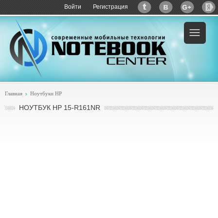
Войти
Регистрация
Пример:
купить HP 15-r161nr
Главная
Ноутбуки HP
НОУТБУК HP 15-R161NR