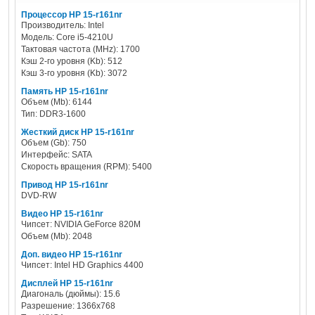
Процессор HP 15-r161nr
Производитель: Intel
Модель: Core i5-4210U
Тактовая частота (MHz): 1700
Кэш 2-го уровня (Kb): 512
Кэш 3-го уровня (Kb): 3072
Память HP 15-r161nr
Объем (Mb): 6144
Тип: DDR3-1600
Жесткий диск HP 15-r161nr
Объем (Gb): 750
Интерфейс: SATA
Скорость вращения (RPM): 5400
Привод HP 15-r161nr
DVD-RW
Видео HP 15-r161nr
Чипсет: NVIDIA GeForce 820M
Объем (Mb): 2048
Доп. видео HP 15-r161nr
Чипсет: Intel HD Graphics 4400
Дисплей HP 15-r161nr
Диагональ (дюймы): 15.6
Разрешение: 1366x768