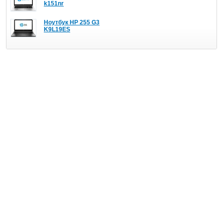
k151nr
Ноутбук HP 255 G3
K9L19ES