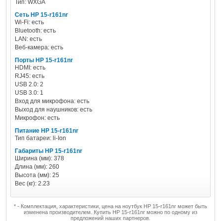
Тип: WXGA
Сеть HP 15-r161nr
Wi-Fi: есть
Bluetooth: есть
LAN: есть
Веб-камера: есть
Порты HP 15-r161nr
HDMI: есть
RJ45: есть
USB 2.0: 2
USB 3.0: 1
Вход для микрофона: есть
Выход для наушников: есть
Микрофон: есть
Питание HP 15-r161nr
Тип батареи: li-Ion
Габариты HP 15-r161nr
Ширина (мм): 378
Длина (мм): 260
Высота (мм): 25
Вес (кг): 2.23
* - Комплектация, характеристики, цена на ноутбук HP 15-r161nr может быть
изменена производителем. Купить HP 15-r161nr можно по одному из
предложений наших партнеров.