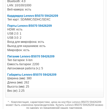
Bluetooth: 4.0
LAN: 10/100/1000
Веб-камера: есть
Кардридер Lenovo B5070 59426209
Тип карт: SD/MMC/SDHC/SDXC
Порты Lenovo B5070 59426209
HDMI: есть
USB 2.0: 1
USB 3.0: 2
Вход для микрофона: есть
Выход для наушников: есть
Микрофон: есть
Питание Lenovo B5070 59426209
Тип батареи: li-Ion
Емкость батареи: 2200
Автономная работа (ч.): 5
Габариты Lenovo B5070 59426209
Ширина (мм): 380
Длина (мм): 262
Высота (мм): 25
Вес (кг): 2.25
* - Комплектация, характеристики, цена на ноутбук Lenovo B5070 59426209
может быть изменена производителем. Купить Lenovo B5070 59426209 можно
по одному из предложений наших партнеров.