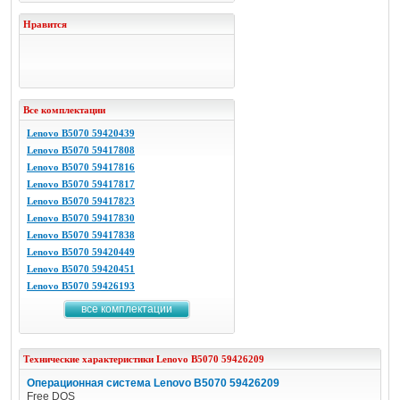
Нравится
Все комплектации
Lenovo B5070 59420439
Lenovo B5070 59417808
Lenovo B5070 59417816
Lenovo B5070 59417817
Lenovo B5070 59417823
Lenovo B5070 59417830
Lenovo B5070 59417838
Lenovo B5070 59420449
Lenovo B5070 59420451
Lenovo B5070 59426193
все комплектации
Технические характеристики
Lenovo
B5070 59426209
Операционная система Lenovo B5070 59426209
Free DOS